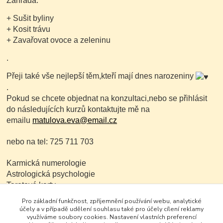
Zahrada:
+ Sušit byliny
+ Kosit trávu
+ Zavařovat ovoce a zeleninu
.
Přeji také vše nejlepší těm,kteří mají dnes narozeniny
.
Pokud se chcete objednat na konzultaci,nebo se přihlásit
do následujících kurzů kontaktujte mě na
emailu
matulova.eva@email.cz
nebo na tel: 725 711 703
Karmická numerologie
Astrologická psychologie
Tarotové karty
Pro základní funkčnost, zpříjemnění používání webu, analytické
Mějte fajn den Eva Matulová
účely a v případě udělení souhlasu také pro účely cílení reklamy
využíváme soubory cookies. Nastavení vlastních preferencí