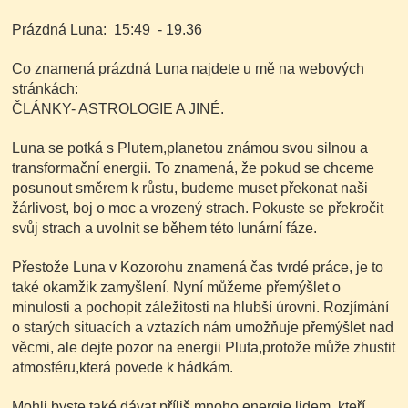
Prázdná Luna: 15:49 - 19.36
Co znamená prázdná Luna najdete u mě na webových
stránkách:
ČLÁNKY- ASTROLOGIE A JINÉ.
Luna se potká s Plutem,planetou známou svou silnou a
transformační energii. To znamená, že pokud se chceme
posunout směrem k růstu, budeme muset překonat naši
žárlivost, boj o moc a vrozený strach. Pokuste se překročit
svůj strach a uvolnit se během této lunární fáze.
Přestože Luna v Kozorohu znamená čas tvrdé práce, je to
také okamžik zamyšlení. Nyní můžeme přemýšlet o
minulosti a pochopit záležitosti na hlubší úrovni. Rozjímání
o starých situacích a vztazích nám umožňuje přemýšlet nad
věcmi, ale dejte pozor na energii Pluta,protože může zhustit
atmosféru,která povede k hádkám.
Mohli byste také dávat příliš mnoho energie lidem, kteří