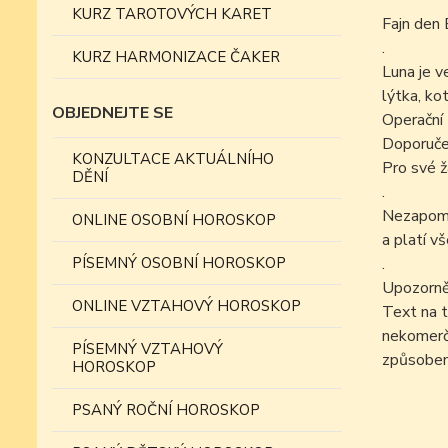
KURZ TAROTOVÝCH KARET
Fajn den 
.
KURZ HARMONIZACE ČAKER
Luna je v
lýtka, kot
OBJEDNEJTE SE
Operační 
Doporučen
KONZULTACE AKTUÁLNÍHO
Pro své ž
DĚNÍ
.
Nezapomín
ONLINE OSOBNÍ HOROSKOP
a platí v
PÍSEMNÝ OSOBNÍ HOROSKOP
.
Upozorně
ONLINE VZTAHOVÝ HOROSKOP
Text na t
nekomer
PÍSEMNÝ VZTAHOVÝ
způsobem
HOROSKOP
PSANÝ ROČNÍ HOROSKOP