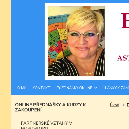
O MĚ
KONTAKT
PŘEDNÁŠKY ONLINE
ČLÁNKY K ZAM
ONLINE PŘEDNÁŠKY A KURZY K
Úvod
ZAKOUPENÍ
.
PARTNERSKÉ VZTAHY V
HOROSKOPU