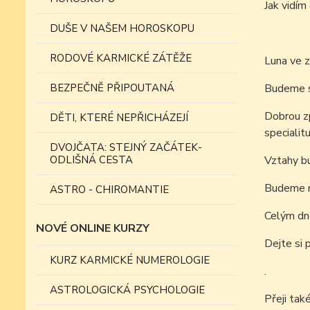
Jak vid
DUŠE V NAŠEM HOROSKOPU
RODOVÉ KARMICKÉ ZÁTĚŽE
Luna ve 
BEZPEČNĚ PŘIPOUTANÁ
Budeme s
Dobrou z
DĚTI, KTERÉ NEPŘICHÁZEJÍ
specialitu
DVOJČATA: STEJNÝ ZAČÁTEK-
ODLIŠNÁ CESTA
Vztahy bu
Budeme mí
ASTRO - CHIROMANTIE
Celým dn
NOVÉ ONLINE KURZY
Dejte si 
KURZ KARMICKÉ NUMEROLOGIE
.
ASTROLOGICKÁ PSYCHOLOGIE
Přeji tak