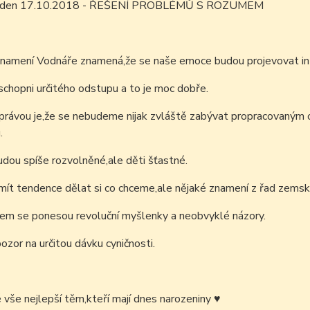
ím den 17.10.2018 - ŘEŠENÍ PROBLÉMŮ S ROZUMEM
znamení Vodnáře znamená,že se naše emoce budou projevovat in
chopni určitého odstupu a to je moc dobře.
právou je,že se nebudeme nijak zvláště zabývat propracovaným o
.
dou spíše rozvolněné,ale děti šťastné.
t tendence dělat si co chceme,ale nějaké znamení z řad zemskýc
em se ponesou revoluční myšlenky a neobvyklé názory.
pozor na určitou dávku cyničnosti.
é vše nejlepší těm,kteří mají dnes narozeniny
♥