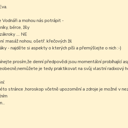
Eva.
e Vodnáři a mohou nás potrápit -
níky, bérce, žíly
zákroky .... NE
í :masáž nohou, ošetř. křečových žil
áky - najděte si aspekty o kterých píši a přemýšlejte o nich :-)
ejte prosím,že denní předpovědi jsou momentální probíhající as
šeobecně,nemůžete je tedy praktikovat na svůj vlastní radixový h
ní:
éto stránce ,horoskop včetně upozornění a zdroje je možné v n
čním
...