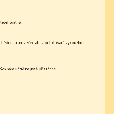
telektuálně.
bědem a ani večeří,ale z polotovarů vykouzlíme
h nám křidýlka jistě přistřihne.