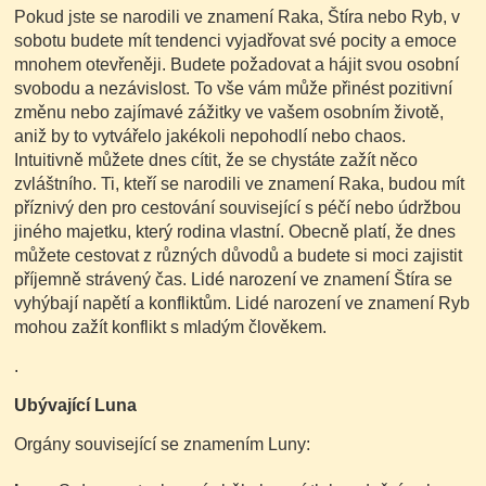
Pokud jste se narodili ve znamení Raka, Štíra nebo Ryb, v
sobotu budete mít tendenci vyjadřovat své pocity a emoce
mnohem otevřeněji. Budete požadovat a hájit svou osobní
svobodu a nezávislost. To vše vám může přinést pozitivní
změnu nebo zajímavé zážitky ve vašem osobním životě,
aniž by to vytvářelo jakékoli nepohodlí nebo chaos.
Intuitivně můžete dnes cítit, že se chystáte zažít něco
zvláštního. Ti, kteří se narodili ve znamení Raka, budou mít
příznivý den pro cestování související s péčí nebo údržbou
jiného majetku, který rodina vlastní. Obecně platí, že dnes
můžete cestovat z různých důvodů a budete si moci zajistit
příjemně strávený čas. Lidé narození ve znamení Štíra se
vyhýbají napětí a konfliktům. Lidé narození ve znamení Ryb
mohou zažít konflikt s mladým člověkem.
.
Ubývající Luna
Orgány související se znamením Luny: