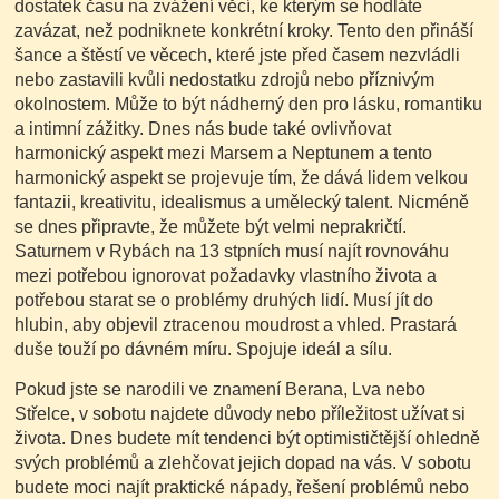
dostatek času na zvážení věcí, ke kterým se hodláte
zavázat, než podniknete konkrétní kroky. Tento den přináší
šance a štěstí ve věcech, které jste před časem nezvládli
nebo zastavili kvůli nedostatku zdrojů nebo příznivým
okolnostem. Může to být nádherný den pro lásku, romantiku
a intimní zážitky. Dnes nás bude také ovlivňovat
harmonický aspekt mezi Marsem a Neptunem a tento
harmonický aspekt se projevuje tím, že dává lidem velkou
fantazii, kreativitu, idealismus a umělecký talent. Nicméně
se dnes připravte, že můžete být velmi neprakričtí.
Saturnem v Rybách na 13 stpních musí najít rovnováhu
mezi potřebou ignorovat požadavky vlastního života a
potřebou starat se o problémy druhých lidí. Musí jít do
hlubin, aby objevil ztracenou moudrost a vhled. Prastará
duše touží po dávném míru. Spojuje ideál a sílu.
Pokud jste se narodili ve znamení Berana, Lva nebo
Střelce, v sobotu najdete důvody nebo příležitost užívat si
života. Dnes budete mít tendenci být optimističtější ohledně
svých problémů a zlehčovat jejich dopad na vás. V sobotu
budete moci najít praktické nápady, řešení problémů nebo