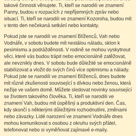
takové činnosti věnujete. Ti, kteří se narodili ve znamení
Panny, budou v rozpacích z nepříjemných zpráv nebo
situací. Ti, kteří se narodili ve znamení Kozoroha, budou mít
v tento den nečekaná setkání nebo kontakty.
Pokud jste se narodili ve znamení Blíženců, Vah nebo
Vodnáře, v sobotu budete mít nestálou náladu, sklon k
pesimismu a podrážděnosti. V rodině se mohou vyskytnout
věci, které vás budou trápit nebo emocionálně zatěžovat,
ale nevznikly dnes. V sobotu bude důležité se emocionálně
stabilizovat a vložit do svých činů více optimismu a nálady.
Pokud jste se narodili ve znamení Blíženců, dnes budete
mít různé zkušenosti související s dívkou nebo ženou, která
nežije ve vašem domě. Můžete sledovat novinky související
se životem takového člověka. Ti, kteří se narodili ve
znamení Vah, budou mít úspěšný a produktivní den. Čas,
kdy skončí s některými důležitými rozhodnutími, změnami
nebo závazky. Lidé narození ve znamení Vodnáře dnes
mohou komunikovat s osobou z okruhu svých přátel,
telefonovat nebo si vyměňovat zajímavé e-maily.