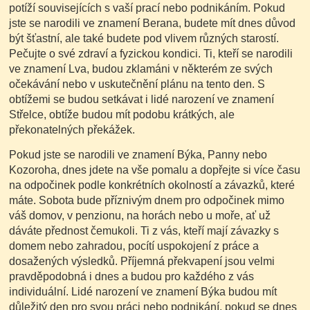
potíží souvisejících s vaší prací nebo podnikáním. Pokud
jste se narodili ve znamení Berana, budete mít dnes důvod
být šťastní, ale také budete pod vlivem různých starostí.
Pečujte o své zdraví a fyzickou kondici. Ti, kteří se narodili
ve znamení Lva, budou zklamáni v některém ze svých
očekávání nebo v uskutečnění plánu na tento den. S
obtížemi se budou setkávat i lidé narození ve znamení
Střelce, obtíže budou mít podobu krátkých, ale
překonatelných překážek.
Pokud jste se narodili ve znamení Býka, Panny nebo
Kozoroha, dnes jdete na vše pomalu a dopřejte si více času
na odpočinek podle konkrétních okolností a závazků, které
máte. Sobota bude příznivým dnem pro odpočinek mimo
váš domov, v penzionu, na horách nebo u moře, ať už
dáváte přednost čemukoli. Ti z vás, kteří mají závazky s
domem nebo zahradou, pocítí uspokojení z práce a
dosažených výsledků. Příjemná překvapení jsou velmi
pravděpodobná i dnes a budou pro každého z vás
individuální. Lidé narození ve znamení Býka budou mít
důležitý den pro svou práci nebo podnikání, pokud se dnes