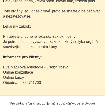
Lev
- Srdce, aorta, krevní oběh, krevní tlak, srdeční puls.
Tyto orgány jsou dnes citlivé, proto se snažte o ně pečovat
a nezatěžovat je.
Lékařský zákrok:
Při ubývající Luně je lékařský zákrok možný.
Je potřeba se ale vyvarovat zákroku, který se týká orgánů
souvisejících se znamením Luny.
.
Informace pro klienty:
Eva Matulová Astrologie - Osobní rozvoj
Online konzultace
Online kurzy
Objednaní: 725711703
www.evamatulova.cz
Pro základní funkčnost, zpříjemnění používání webu, analytické