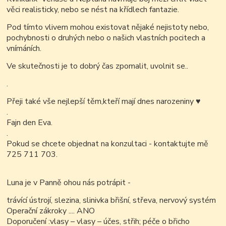
věci realisticky, nebo se nést na křídlech fantazie.
Pod tímto vlivem mohou existovat nějaké nejistoty nebo,
pochybnosti o druhých nebo o našich vlastních pocitech a
vnímáních.
Ve skutečnosti je to dobrý čas zpomalit, uvolnit se..
.
Přeji také vše nejlepší těm,kteří mají dnes narozeniny
♥
.
Fajn den Eva.
.
Pokud se chcete objednat na konzultaci - kontaktujte mě
725 711 703.
Luna je v Panně ohou nás potrápit -
trávící ústrojí, slezina, slinivka břišní, střeva, nervový systém
Operační zákroky .... ANO
Doporučení :vlasy – vlasy – účes, střih; péče o břicho