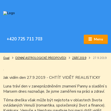
+420 725 711 703
Menu
Úvod
DENNÍ ASTROLOGICKÉ PŘEDPOVĚDI
ZÁŘÍ 2019
27.9.2019
.
Jak vidím den 27.9.2019 - CHTÍT VIDĚT REALISTICKY
Luna tráví den v zaneprázdněném znamení Panny a sladění s
Marsem dnes naznačuje, že jsme zaměřeni na práci a zdraví.
Téma dneška však může být nejistota v oblastech života
ovládaných Venuší (romantika, společenský život a finance).
Kvinkunx Venuše a Neptunu navrhuje boj mezi chtít vidět