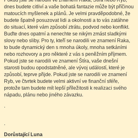
dnes budete citliví a vaše bohatá fantazie může být příčinou
matoucích myšlenek a plánů. Je velmi pravděpodobné, že
budete špatně posuzovat lidi a okolnosti a to vás zatáhne
do situací, které vám způsobí ztrátu, podvod nebo konflikt.
Buďte dnes opatrní a nenechte se nikým zmást sladkými
slovy nebo sliby. Pro ty, kteří se narodili ve znamení Raka,
to bude dynamický den s mnoha úkoly, mnoha setkáními
nebo rozhovory a pro některé z vás s peněžním příjmem.
Pokud jste se narodili ve znamení Štíra, vaše dnešní
starosti budou opodstatněné, ale vývoj událostí, které je
způsobí, teprve přijde. Pokud jste se narodili ve znamení
Ryb, ve čtvrtek budete velmi aktivní ve finanční sféře,
protože tam budete mít lepší příležitosti k realizaci svého
nápadu, plánu nebo jiného závazku.
.
.
Dorůstající Luna