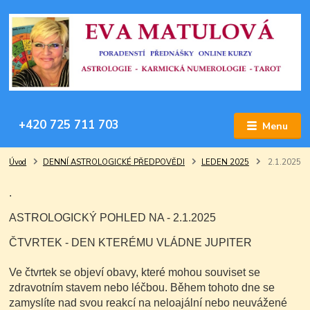
+420 725 711 703
Menu
Úvod
DENNÍ ASTROLOGICKÉ PŘEDPOVĚDI
LEDEN 2025
2.1.2025
.
ASTROLOGICKÝ POHLED NA - 2.1.2025
ČTVRTEK - DEN KTERÉMU VLÁDNE JUPITER
Ve čtvrtek se objeví obavy, které mohou souviset se
zdravotním stavem nebo léčbou. Během tohoto dne se
zamyslíte nad svou reakcí na neloajální nebo neuvážené