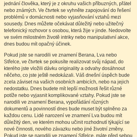
jednání člověka, který je z okruhu vašich příbuzných, přátel
nebo známých. Ve čtvrtek se vyhněte zapojování do řešení
problémů v domácnosti nebo vyjasňování vztahů mezi
sousedy. Dnes můžete očekávat důležitý nebo užitečný
telefonický rozhovor s osobou, která žije v jinde. Nedovolte
ve svém milostném životě intriky nebo manipulativní akce,
dnes budou mít opačný účinek.
Pokud jste se narodili ve znamení Berana, Lva nebo
Střelce, ve čtvrtek se pokusíte realizovat svůj nápad, do
kterého jste vložili dávku originality a odvahy dosáhnout
něčeho, co jste ještě nedokázali. Váš dnešní úspěch bude
zcela záviset na vašich osobních ambicích, nebo na jejich
nedostatku. Dnes budete mít lepší možnosti řešit různé
potíže nebo vyjasnit komplikované vztahy. Pokud jste se
narodili ve znamení Berana, vypořádání různých
dokumentů a povinností dnes bude muset být splněno za
každou cenu. Lidé narození ve znamení Lva budou mít
důležitý den, ve kterém mohou učinit rozhodnutí týkající se
nové činnosti, nového závazku nebo jiné životní změny.
Pokud jste se narodili ve znamení Střelce, máte před sebou