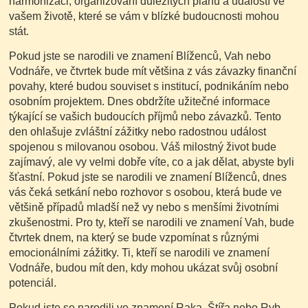
harmonizaci, organizování důležitých plánů a událostí ve
vašem životě, které se vám v blízké budoucnosti mohou
stát.
Pokud jste se narodili ve znamení Blíženců, Vah nebo
Vodnáře, ve čtvrtek bude mít většina z vás závazky finanční
povahy, které budou souviset s institucí, podnikáním nebo
osobním projektem. Dnes obdržíte užitečné informace
týkající se vašich budoucích příjmů nebo závazků. Tento
den ohlašuje zvláštní zážitky nebo radostnou událost
spojenou s milovanou osobou. Váš milostný život bude
zajímavý, ale vy velmi dobře víte, co a jak dělat, abyste byli
šťastní. Pokud jste se narodili ve znamení Blíženců, dnes
vás čeká setkání nebo rozhovor s osobou, která bude ve
většině případů mladší než vy nebo s menšími životními
zkušenostmi. Pro ty, kteří se narodili ve znamení Vah, bude
čtvrtek dnem, na který se bude vzpomínat s různými
emocionálními zážitky. Ti, kteří se narodili ve znamení
Vodnáře, budou mít den, kdy mohou ukázat svůj osobní
potenciál.
Pokud jste se narodili ve znamení Raka, Štířa nebo Ryb,