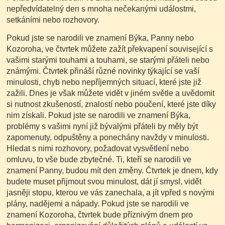
nepředvídatelný den s mnoha nečekanými událostmi,
setkáními nebo rozhovory.
Pokud jste se narodili ve znamení Býka, Panny nebo
Kozoroha, ve čtvrtek můžete zažít překvapení související s
vašimi starými touhami a touhami, se starými přáteli nebo
známými. Čtvrtek přináší různé novinky týkající se vaší
minulosti, chyb nebo nepříjemných situací, které jste již
zažili. Dnes je však můžete vidět v jiném světle a uvědomit
si nutnost zkušeností, znalostí nebo poučení, které jste díky
nim získali. Pokud jste se narodili ve znamení Býka,
problémy s vašimi nyní již bývalými přáteli by měly být
zapomenuty, odpuštěny a ponechány navždy v minulosti.
Hledat s nimi rozhovory, požadovat vysvětlení nebo
omluvu, to vše bude zbytečné. Ti, kteří se narodili ve
znamení Panny, budou mít den změny. Čtvrtek je dnem, kdy
budete muset přijmout svou minulost, dát jí smysl, vidět
jasněji stopu, kterou ve vás zanechala, a jít vpřed s novými
plány, nadějemi a nápady. Pokud jste se narodili ve
znamení Kozoroha, čtvrtek bude příznivým dnem pro