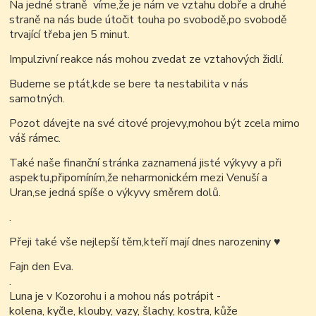
Na jedné straně víme,že je nám ve vztahu dobře a druhé
straně na nás bude útočit touha po svobodě,po svobodě
trvající třeba jen 5 minut.
Impulzivní reakce nás mohou zvedat ze vztahových židlí.
Budeme se ptát,kde se bere ta nestabilita v nás
samotných.
Pozot dávejte na své citové projevy,mohou být zcela mimo
váš rámec.
Také naše finanční stránka zaznamená jisté výkyvy a při
aspektu,připomíním,že neharmonickém mezi Venuší a
Uran,se jedná spíše o výkyvy směrem dolů.
.
Přeji také vše nejlepší těm,kteří mají dnes narozeniny
♥
Fajn den Eva.
.
Luna je v Kozorohu i a mohou nás potrápit -
kolena, kyčle, klouby, vazy, šlachy, kostra, kůže