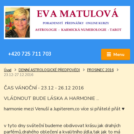
+420 725 711 703
Menu
Úvod
DENNÍ ASTROLOGICKÉ PŘEDPOVĚDI
PROSINEC 2016
23.12-27.12.2016
ČAS VÁNOČNÍ - 23.12 - 26.12 2016
VLÁDNOUT BUDE LÁSKA A HARMONIE ...
harmonie mezi Venuší a Jupiterem,co více si přátelé přát
♥
v tyto dny sváteční budeme obdivovat krásu jak drahých
parfémů,drahého oblečení a kvalitního jídla,tak jak to má