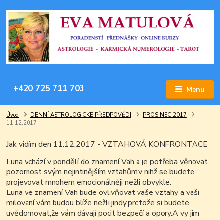
+420 725 711 703
Menu
Úvod
DENNÍ ASTROLOGICKÉ PŘEDPOVĚDI
PROSINEC 2017
11.12.2017
Jak vidím den 11.12.2017 - VZTAHOVÁ KONFRONTACE
Luna vchází v pondělí do znamení Vah a je potřeba věnovat
pozornost svým nejintinějším vztahům,v nihž se budete
projevovat mnohem emocionálněji nežli obvykle.
Luna ve znamení Vah bude ovlivňovat vaše vztahy a vaši
milovaní vám budou blíže nežli jindy,protože si budete
uvědomovat,že vám dávají pocit bezpečí a opory.A vy jim