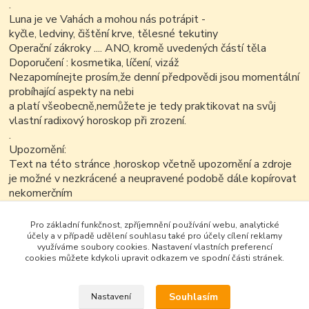
.
Luna je ve Vahách a mohou nás potrápit -
kyčle, ledviny, čištění krve, tělesné tekutiny
Operační zákroky .... ANO, kromě uvedených částí těla
Doporučení : kosmetika, líčení, vizáž
Nezapomínejte prosím,že denní předpovědi jsou momentální
probíhající aspekty na nebi
a platí všeobecně,nemůžete je tedy praktikovat na svůj
vlastní radixový horoskop při zrození.
.
Upozornění:
Text na této stránce ,horoskop včetně upozornění a zdroje
je možné v nezkrácené a neupravené podobě dále kopírovat
nekomerčním
způsobem.
.
Pro základní funkčnost, zpříjemnění používání webu, analytické
účely a v případě udělení souhlasu také pro účely cílení reklamy
využíváme soubory cookies. Nastavení vlastních preferencí
cookies můžete kdykoli upravit odkazem ve spodní části stránek.
Souhlasím
Nastavení
Google+