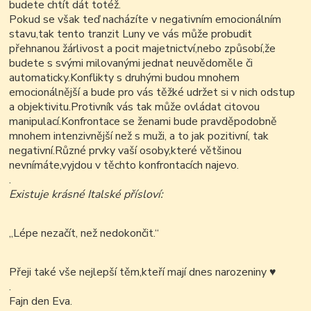
budete chtít dát totéž.
Pokud se však teď nacházíte v negativním emocionálním
stavu,tak tento tranzit Luny ve vás může probudit
přehnanou žárlivost a pocit majetnictví,nebo způsobí,že
budete s svými milovanými jednat neuvědoměle či
automaticky.Konflikty s druhými budou mnohem
emocionálnější a bude pro vás těžké udržet si v nich odstup
a objektivitu.Protivník vás tak může ovládat citovou
manipulací.Konfrontace se ženami bude pravděpodobně
mnohem intenzivnější než s muži, a to jak pozitivní, tak
negativní.Různé prvky vaší osoby,které většinou
nevnímáte,vyjdou v těchto konfrontacích najevo.
.
Existuje krásné Italské přísloví:
„Lépe nezačít, než nedokončit.“
Přeji také vše nejlepší těm,kteří mají dnes narozeniny
♥
.
Fajn den Eva.