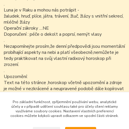
.
Luna je v Raku a mohou nás potrápit -
žaludek, hruď, plíce, játra, trávení, žluč, žlázy s vnitřní sekrecí,
mléčné žlázy
Operační zákroky ....NE
Doporučení : péče o dekolt a poprsí, nemýt vlasy
.
Nezapomínejte prosím,že denní předpovědi jsou momentální
probíhající aspekty na nebi a platí všeobecně,nemůžete je
tedy praktikovat na svůj vlastní radixový horoskop při
zrození.
.
Upozornění:
Text na této stránce ,horoskop včetně upozornění a zdroje
je možné v nezkrácené a neupravené podobě dále kopírovat
nekomerčním
způsobem.
Pro základní funkčnost, zpříjemnění používání webu, analytické
účely a v případě udělení souhlasu také pro účely cílení reklamy
.
využíváme soubory cookies. Nastavení vlastních preferencí
cookies můžete kdykoli upravit odkazem ve spodní části stránek.