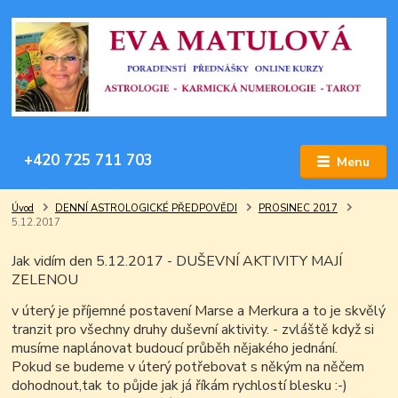
+420 725 711 703
Menu
Úvod
DENNÍ ASTROLOGICKÉ PŘEDPOVĚDI
PROSINEC 2017
5.12.2017
Jak vidím den 5.12.2017 - DUŠEVNÍ AKTIVITY MAJÍ
ZELENOU
v úterý je příjemné postavení Marse a Merkura a to je skvělý
tranzit pro všechny druhy duševní aktivity. - zvláště když si
musíme naplánovat budoucí průběh nějakého jednání.
Pokud se budeme v úterý potřebovat s někým na něčem
dohodnout,tak to půjde jak já říkám rychlostí blesku :-)