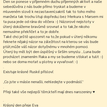
Den se ponese v příjemném duchu příjemných aktivit a naše
sebedůvěra z nás bude přímo tryskat a budeme v
mluveném slově k nezastavení,sakriš tak to toho mého
manžela tak trochu lituji dopředu,i bez Merkura s Marsem mi
ta pusa jede od rána do věčera :-) Názorové nejistoty v
úterý dokážeme bravůrně srovnat a to tak,že nikoho
nemusíme překřičet a to je dobře.
Také chci ještě upozornit na to,že pokud v úterý někomu
řeknete nějaký názor na záležitost na kterou se vás bude
ptát,může váš názor dotyčnému v mnohém pomoci.
Úterý by měl být den úspěšný v širším smyslu ...Luna bude
procházet znamením Raka a my se budeme stískat a tulit :-)
nebo se doma motat u plotny a vyvařovat :-)
.
Existuje krásné Ruské přísloví:
„
Co jste v másle nenašli, nehledejte v podmáslí.
“
.
Přeji také vše nejlepší těm,kteří mají dnes narozeniny
♥
.
Krásný den přeje Eva