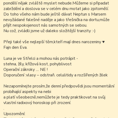
pondělí nějak zvláště myslet nebude.Můžeme si připadat
zabrždění a doslova se v celém dnu motat jako zpitomělí.
Do toho všeho nám bude ještě dávat Neptun s Marsem
nevyžádané falešné naděje a jako třešnička na dortu,může
přijít nespokojenost nás samotných se sebou.
Nu což, zvládli jsme už daleko složitější tranzity :-)
Přeji také vše nejlepší těm,kteří mají dnes narozeniny
♥
Fajn den Eva.
Luna je ve Střelci a mohou nás potrápit -
stehna, žíly, křížová kost, pohyblivost
Operační zákroky .... NE !
Doporučení :vlasy –
odstraň. celulitidy a rozšířených žilek
Nezapomínejte prosím,že denní předpovědi jsou momentální
probíhající aspekty na nebi
a platí všeobecně,nemůžete je tedy praktikovat na svůj
vlastní radixový horoskop při zrození.
.
Upozornění: