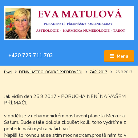
+420 725 711 703
Menu
Úvod
DENNÍ ASTROLOGICKÉ PŘEDPOVĚDI
ZÁŘÍ 2017
25.9.2017
Jak vidím den 25.9.2017 - PORUCHA NENÍ NA VAŠEM
PŘÍJMAČI.
v poděli je v neharmonickém postavení planeta Merkur a
Saturn. Bude stále dokola zkoušet kolik toho vydržíme z
pohledu naší mysli a našich vizí.
Napíši to rovnou ať se stím moc necrcám,prostě nám to v