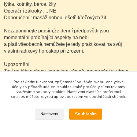
lýtka, kotníky, bérce, žíly
Operační zákroky .... NE
Doporučení : masáž nohou, ošetř. křečových žil
Nezapomínejte prosím,že denní předpovědi jsou
momentální probíhající aspekty na nebi
a platí všeobecně,nemůžete je tedy praktikovat na svůj
vlastní radixový horoskop při zrození.
.
Upozornění:
Text na této stránce ,horoskop včetně upozornění a zdroje
je možné v nezkrácené a neupravené podobě dále
Pro základní funkčnost, zpříjemnění používání webu, analytické
kopírovat nekomerčním
účely a v případě udělení souhlasu také pro účely cílení reklamy
způsobem..
využíváme soubory cookies. Nastavení vlastních preferencí
cookies můžete kdykoli upravit odkazem ve spodní části stránek.
Souhlasím
Nastavení
Google+
Vytvořeno na
Eshop-rychle.cz