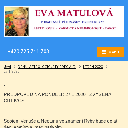
+420 725 711 703
Menu
Úvod
DENNÍ ASTROLOGICKÉ PŘEDPOVĚDI
LEDEN 2020
27.1.2020
.
PŘEDPOVĚĎ NA PONDĚLÍ : 27.1.2020 - ZVÝŠENÁ
CITLIVOST
Spojení Venuše a Neptunu ve znamení Ryby bude dělat
den jemným a imaginativním.