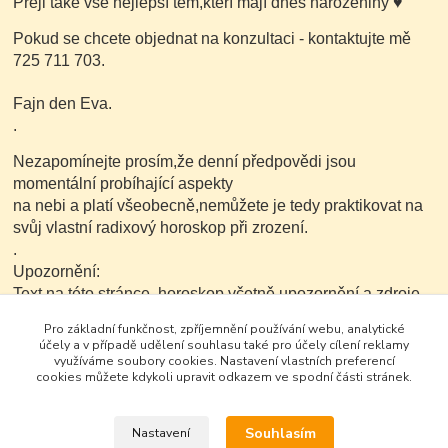
Přeji také vše nejlepší těm,kteří mají dnes narozeniny
♥
Pokud se chcete objednat na konzultaci - kontaktujte mě
725 711 703.
Fajn den Eva.
.
Nezapomínejte prosím,že denní předpovědi jsou
momentální probíhající aspekty
na nebi a platí všeobecně,nemůžete je tedy praktikovat na
svůj vlastní radixový horoskop při zrození.
.
Upozornění:
Text na této stránce ,horoskop včetně upozornění a zdroje
je možné v nezkrácené a neupravené podobě dále
Pro základní funkčnost, zpříjemnění používání webu, analytické
kopírovat nekomerčním
účely a v případě udělení souhlasu také pro účely cílení reklamy
způsobem.
využíváme soubory cookies. Nastavení vlastních preferencí
cookies můžete kdykoli upravit odkazem ve spodní části stránek.
Souhlasím
Nastavení
Google+