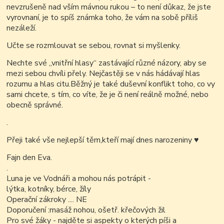
nevzrušeně nad vším mávnou rukou – to není důkaz, že jste
vyrovnaní, je to spíš známka toho, že vám na sobě příliš
nezáleží.
Učte se rozmlouvat se sebou, rovnat si myšlenky.
Nechte své „vnitřní hlasy“ zastávající různé názory, aby se
mezi sebou chvíli přely. Nejčastěji se v nás hádávají hlas
rozumu a hlas citu.
Běžný je také duševní konflikt toho, co vy
sami chcete, s tím, co víte, že je či není reálně možné, nebo
obecně správné.
.
Přeji také vše nejlepší těm,kteří mají dnes narozeniny
♥
Fajn den Eva.
.
Luna je ve Vodnáři a mohou nás potrápit -
lýtka, kotníky, bérce, žíly
Operační zákroky .... NE
Doporučení :masáž nohou, ošetř. křečových žil
Pro své žáky - najděte si aspekty o kterých píši a