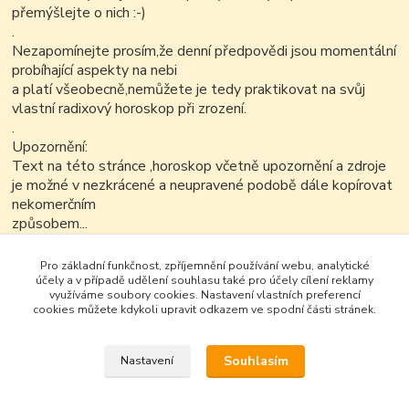
přemýšlejte o nich :-)
.
Nezapomínejte prosím,že denní předpovědi jsou momentální
probíhající aspekty na nebi
a platí všeobecně,nemůžete je tedy praktikovat na svůj
vlastní radixový horoskop při zrození.
.
Upozornění:
Text na této stránce ,horoskop včetně upozornění a zdroje
je možné v nezkrácené a neupravené podobě dále kopírovat
nekomerčním
způsobem...
Pro základní funkčnost, zpříjemnění používání webu, analytické
účely a v případě udělení souhlasu také pro účely cílení reklamy
využíváme soubory cookies. Nastavení vlastních preferencí
cookies můžete kdykoli upravit odkazem ve spodní části stránek.
Souhlasím
Nastavení
Google+
Vytvořeno na
Eshop-rychle.cz