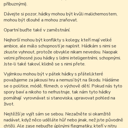
příbuznými).
Dávejte si pozor, hádky mohou být kvůli malichernostem,
mohou být dlouhé a mohou zraňovat.
Opartní buďte také v zaměstnání.
Nejhorší mohou být konflikty s kolegy, kteří mají velké
ambice, ale málo schopností je naplnit. Hádkám s nimi se
zkuste vyhnout, protože obvykle nikam nevedou. Naopak
velmi přínosné jsou hádky s lidmi inteligentními, schopnými.
Jste-li také takoví, klidně se s nimi přete.
Vyjímkou mohou být v pátek hádky s přáteli,které
považujeme za jakousi hru a nemusí být na škodu.
Hádáme
se o politice, módě, filmech, o výchově dětí. Pokud nás tyto
spory baví a nikoho to nefrustruje, tak nám tyto hádky
pomáhají vyrovnávat si stanoviska, upravovat pohled na
život.
Nejtěžší je vyjít sám se sebou. Nezačněte si okamžitě
nadávat, když něco uděláte hůř nebo jinak, než jste původně
chtěli. Ale zase nebuďte úplnými flegmatiky, kteří v nitru