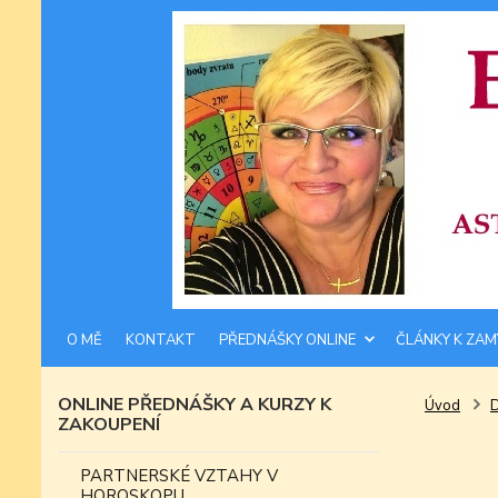
O MĚ
KONTAKT
PŘEDNÁŠKY ONLINE
ČLÁNKY K ZAM
ONLINE PŘEDNÁŠKY A KURZY K
Úvod
ZAKOUPENÍ
PARTNERSKÉ VZTAHY V
HOROSKOPU