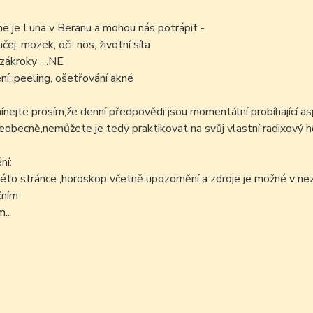
 je Luna v Beranu a mohou nás potrápit -
ičej, mozek, oči, nos, životní síla
zákroky ....NE
í :peeling, ošetřování akné
ejte prosím,že denní předpovědi jsou momentální probíhající as
šeobecně,nemůžete je tedy praktikovat na svůj vlastní radixový h
ní:
éto stránce ,horoskop včetně upozornění a zdroje je možné v n
čním
..