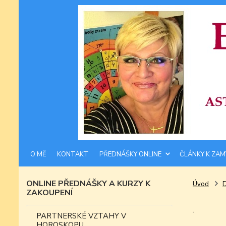
O MĚ
KONTAKT
PŘEDNÁŠKY ONLINE
ČLÁNKY K ZAM
ONLINE PŘEDNÁŠKY A KURZY K
Úvod
ZAKOUPENÍ
.
PARTNERSKÉ VZTAHY V
HOROSKOPU