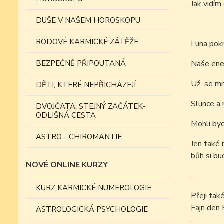
Jak vidí
DUŠE V NAŠEM HOROSKOPU
RODOVÉ KARMICKÉ ZÁTĚŽE
Luna pokr
BEZPEČNĚ PŘIPOUTANÁ
Naše ener
Už se mno
DĚTI, KTERÉ NEPŘICHÁZEJÍ
Slunce a
DVOJČATA: STEJNÝ ZAČÁTEK-
ODLIŠNÁ CESTA
Mohli byc
ASTRO - CHIROMANTIE
Jen také 
bůh si bu
NOVÉ ONLINE KURZY
.
KURZ KARMICKÉ NUMEROLOGIE
Přeji tak
Fajn den 
ASTROLOGICKÁ PSYCHOLOGIE
.