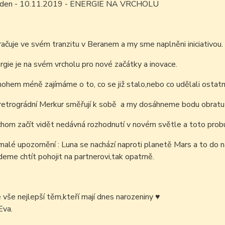
m den - 10.11.2019 - ENERGIE NA VRCHOLU
ačuje ve svém tranzitu v Beranem a my sme naplněni iniciativou.
gie je na svém vrcholu pro nové začátky a inovace.
hem méně zajímáme o to, co se již stalo,nebo co udělali ostatní
 retrográdní Merkur směřují k sobě a my dosáhneme bodu obratu
hom začít vidět nedávná rozhodnutí v novém světle a toto prob
malé upozornění : Luna se nachází naproti planetě Mars a to do
deme chtít pohojit na partnerovi,tak opatrně.
é vše nejlepší těm,kteří mají dnes narozeniny
♥
Eva.