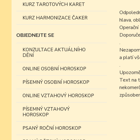
KURZ TAROTOVÝCH KARET
Odpoledne
KURZ HARMONIZACE ČAKER
hlava, obl
Operační 
Doporučen
OBJEDNEJTE SE
.
KONZULTACE AKTUÁLNÍHO
Nezapomín
DĚNÍ
a platí v
.
ONLINE OSOBNÍ HOROSKOP
Upozorně
Text na t
PÍSEMNÝ OSOBNÍ HOROSKOP
nekomer
způsobem
ONLINE VZTAHOVÝ HOROSKOP
PÍSEMNÝ VZTAHOVÝ
HOROSKOP
PSANÝ ROČNÍ HOROSKOP