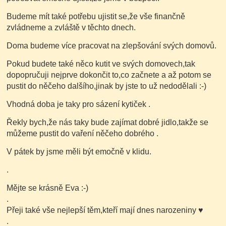
Budeme mít také potřebu ujistit se,že vše finančně
zvládneme a zvláště v těchto dnech.
Doma budeme více pracovat na zlepšování svých domovů.
Pokud budete také něco kutit ve svých domovech,tak
dopopručuji nejprve dokončit to,co začnete a až potom se
pustit do něčeho dalšího,jinak by jste to už nedodělali :-)
Vhodná doba je taky pro sázení kytiček .
Řekly bych,že nás taky bude zajímat dobré jidlo,takže se
můžeme pustit do vaření něčeho dobrého .
V pátek by jsme měli být emočně v klidu.
.
Mějte se krásně Eva :-)
.
Přeji také vše nejlepší těm,kteří mají dnes narozeniny ♥
.