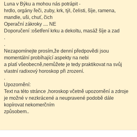
Luna v Býku a mohou nás potrápit -
hrdlo, orgány řeči, zuby, krk, týl, čelisti, šíje, ramena,
mandle, uši, chuť, čich
Operační zákroky .... NE
Doporučení :ošetření krku a dekoltu, masáž šíje a zad
.
.
Nezapomínejte prosím,že denní předpovědi jsou
momentální probíhající aspekty na nebi
a platí všeobecně,nemůžete je tedy praktikovat na svůj
vlastní radixový horoskop při zrození.
.
Upozornění:
Text na této stránce ,horoskop včetně upozornění a zdroje
je možné v nezkrácené a neupravené podobě dále
kopírovat nekomerčním
způsobem..