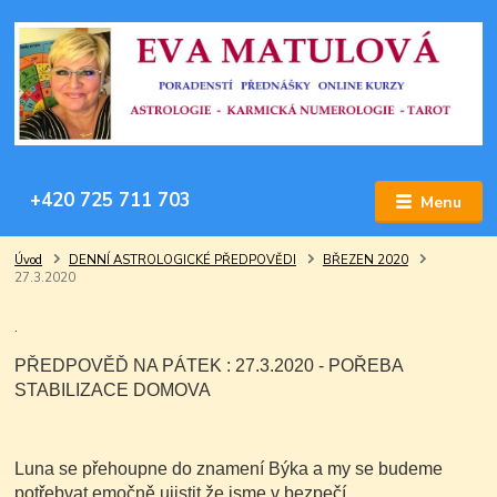
+420 725 711 703
Menu
Úvod
DENNÍ ASTROLOGICKÉ PŘEDPOVĚDI
BŘEZEN 2020
27.3.2020
.
PŘEDPOVĚĎ NA PÁTEK : 27.3.2020 - POŘEBA
STABILIZACE DOMOVA
Luna se přehoupne do znamení Býka a my se budeme
potřebvat emočně ujistit,že jsme v bezpečí.