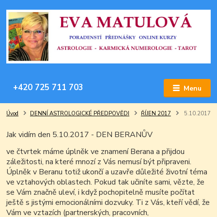
+420 725 711 703
Menu
Úvod
DENNÍ ASTROLOGICKÉ PŘEDPOVĚDI
ŘÍJEN 2017
5.10.2017
Jak vidím den 5.10.2017 - DEN BERANŮV
ve čtvrtek máme úplněk ve znamení Berana a přijdou
záležitosti, na které mnozí z Vás nemusí být připraveni.
Úplněk v Beranu totiž ukončí a uzavře důležité životní téma
ve vztahových oblastech. Pokud tak učiníte sami, vězte, že
se Vám značně uleví, i když pochopitelně musíte počítat
ještě s jistými emocionálními dozvuky. Ti z Vás, kteří vědí, že
Vám ve vztazích (partnerských, pracovních,