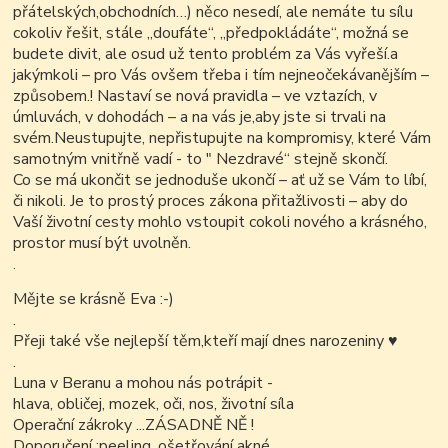
přátelských,obchodních…) něco nesedí, ale nemáte tu sílu
cokoliv řešit, stále „doufáte“, „předpokládáte“, možná se
budete divit, ale osud už tento problém za Vás vyřeší.a
jakýmkoli – pro Vás ovšem třeba i tím nejneočekávanějším –
způsobem.! Nastaví se nová pravidla – ve vztazích, v
úmluvách, v dohodách – a na vás je,aby jste si trvali na
svém.Neustupujte, nepřistupujte na kompromisy, které Vám
samotným vnitřně vadí - to " Nezdravé“ stejně skončí.
Co se má ukončit se jednoduše ukončí – ať už se Vám to líbí,
či nikoli. Je to prostý proces zákona přitažlivosti – aby do
Vaší životní cesty mohlo vstoupit cokoli nového a krásného,
prostor musí být uvolněn.
.
Mějte se krásně Eva :-)
.
Přeji také vše nejlepší těm,kteří mají dnes narozeniny ♥
.
Luna v Beranu a mohou nás potrápit -
hlava, obličej, mozek, oči, nos, životní síla
Operační zákroky ...ZÁSADNĚ NĚ !
Doporučení :peeling, ošetřování akné