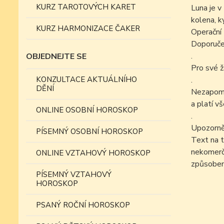
KURZ TAROTOVÝCH KARET
Luna je v
kolena, k
KURZ HARMONIZACE ČAKER
Operační 
Doporučen
.
OBJEDNEJTE SE
Pro své ž
KONZULTACE AKTUÁLNÍHO
.
DĚNÍ
Nezapomín
a platí v
ONLINE OSOBNÍ HOROSKOP
.
Upozorně
PÍSEMNÝ OSOBNÍ HOROSKOP
Text na t
nekomer
ONLINE VZTAHOVÝ HOROSKOP
způsobem
PÍSEMNÝ VZTAHOVÝ
HOROSKOP
PSANÝ ROČNÍ HOROSKOP