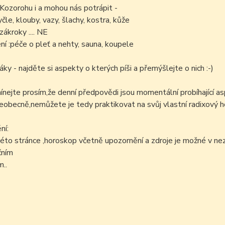
 Kozorohu i a mohou nás potrápit -
yčle, klouby, vazy, šlachy, kostra, kůže
zákroky .... NE
í :péče o pleť a nehty, sauna, koupele
áky - najděte si aspekty o kterých píši a přemýšlejte o nich :-)
ejte prosím,že denní předpovědi jsou momentální probíhající as
šeobecně,nemůžete je tedy praktikovat na svůj vlastní radixový h
ní:
éto stránce ,horoskop včetně upozornění a zdroje je možné v n
čním
..