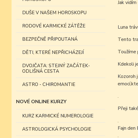
Jak vid
DUŠE V NAŠEM HOROSKOPU
RODOVÉ KARMICKÉ ZÁTĚŽE
Luna tráv
BEZPEČNĚ PŘIPOUTANÁ
Tento tra
Toužíme p
DĚTI, KTERÉ NEPŘICHÁZEJÍ
Kdekoli j
DVOJČATA: STEJNÝ ZAČÁTEK-
ODLIŠNÁ CESTA
Kozoroh j
emocí,kte
ASTRO - CHIROMANTIE
.
NOVÉ ONLINE KURZY
Přeji tak
KURZ KARMICKÉ NUMEROLOGIE
.
Fajn den 
ASTROLOGICKÁ PSYCHOLOGIE
.