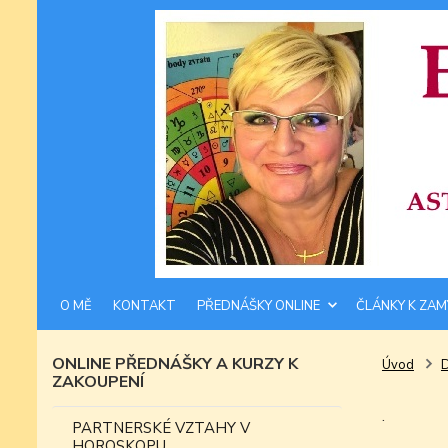
O MĚ
KONTAKT
PŘEDNÁŠKY ONLINE
ČLÁNKY K ZAM
ONLINE PŘEDNÁŠKY A KURZY K
Úvod
ZAKOUPENÍ
.
PARTNERSKÉ VZTAHY V
HOROSKOPU