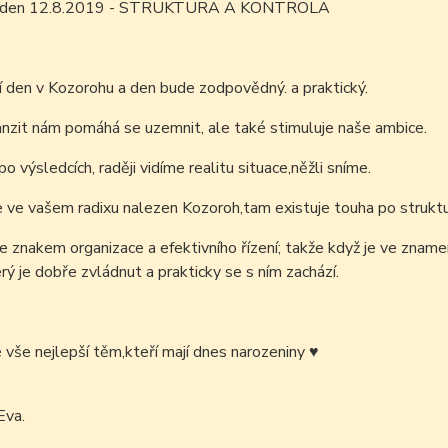
ím den 12.8.2019 - STRUKTURA A KONTROLA
í den v Kozorohu a den bude zodpovědný. a praktický.
nzit nám pomáhá se uzemnit, ale také stimuluje naše ambice.
o výsledcích, raději vidíme realitu situace,něžli sníme.
e ve vašem radixu nalezen Kozoroh,tam existuje touha po struktu
e znakem organizace a efektivního řízení; takže když je ve zna
rý je dobře zvládnut a prakticky se s ním zachází.
é vše nejlepší těm,kteří mají dnes narozeniny
♥
Eva.