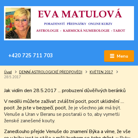
+420 725 711 703
Menu
Úvod
DENNÍ ASTROLOGICKÉ PŘEDPOVĚDI
KVĚTEN 2017
28.5.2017
Jak vidím den 28.5.2017 ... probuzení důvěřivých beránků
V neděli můžete zažívat zvláštní pocit, pocit uklidnění ....
pocit ,že jste v bezpečí, pocit,
že je všechno jak má být.
Venuše a Uran v Beranu se postarali o to, aby vymetli
ženské zanešené kouty.
Zanedlouho přejde Venuše do znamení Býka a víme, že vše