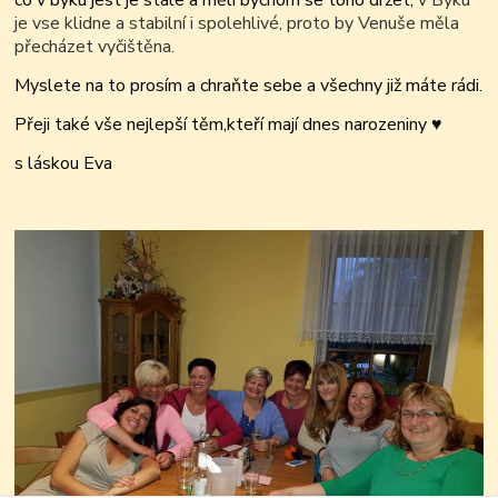
co v býku jest je stále a měli bychom se toho držet,
v Byku
je vse klidne a stabilní i spolehlivé, proto by Venuše měla
přecházet vyčištěna.
Myslete na to prosím a chraňte sebe a všechny již máte rádi.
Přeji také vše nejlepší těm,kteří mají dnes narozeniny
♥
s láskou Eva