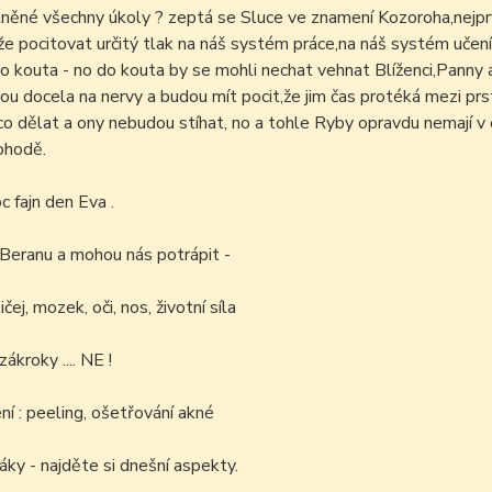
lněné všechny úkoly ? zeptá se Sluce ve znamení Kozoroha,nejp
 pocitovat určitý tlak na náš systém práce,na náš systém učení
do kouta - no do kouta by se mohli nechat vehnat Blíženci,Panny 
u docela na nervy a budou mít pocit,že jim čas protéká mezi prsty
o dělat a ony nebudou stíhat, no a tohle Ryby opravdu nemají v o
ohodě.
 fajn den Eva .
 Beranu a mohou nás potrápit -
ičej, mozek, oči, nos, životní síla
ákroky .... NE !
í : peeling, ošetřování akné
áky - najděte si dnešní aspekty.