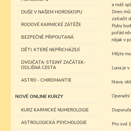
a máš sp
Dnes může
DUŠE V NAŠEM HOROSKOPU
zatlačit 
RODOVÉ KARMICKÉ ZÁTĚŽE
Ryby budo
pořád něc
BEZPEČNĚ PŘIPOUTANÁ
nějak v p
DĚTI, KTERÉ NEPŘICHÁZEJÍ
Mějte moc
DVOJČATA: STEJNÝ ZAČÁTEK-
ODLIŠNÁ CESTA
Luna je v
ASTRO - CHIROMANTIE
hlava, obl
Operační z
NOVÉ ONLINE KURZY
Doporučen
KURZ KARMICKÉ NUMEROLOGIE
ASTROLOGICKÁ PSYCHOLOGIE
Pro své ž