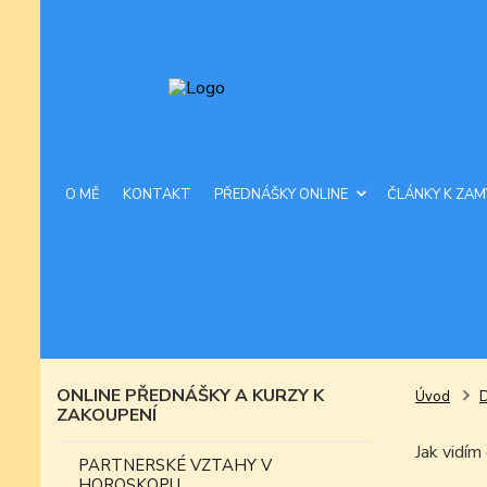
O MĚ
KONTAKT
PŘEDNÁŠKY ONLINE
ČLÁNKY K ZAM
ONLINE PŘEDNÁŠKY A KURZY K
Úvod
ZAKOUPENÍ
Jak vidím 
PARTNERSKÉ VZTAHY V
HOROSKOPU