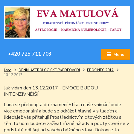
+420 725 711 703
Menu
Úvod
DENNÍ ASTROLOGICKÉ PŘEDPOVĚDI
PROSINEC 2017
13.12.2017
Jak vidím den 13.12.2017 - EMOCE BUDOU
INTENZIVNĚJŠÍ
Luna se přehoupla do znamení Štíra a naše vnímání bude
více emocionální a bude se odrážet hlavně v situacích a
lidech,jež vás přitahují.Prostřednictvím citových zážitků s
těmito lidmi budete zažívat různé nálady a pocity,které se v
podstatě odlišují od vašeho běžného stavu.Dokonce to