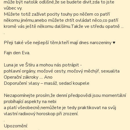
může být natolik odlišné,že se budete divit,zda to jste
vůbec vy.
Můžete totiž zažívat pocity touhy po něčem co patří
někomu jinému,anebo můžete chtít ovládat něco,co patří
kromě vás ještě někomu dalšímu.Takže ve středu opatně ...
.
Přeji také vše nejlepší těm,kteří mají dnes narozeniny
♥
Fajn den Eva.
Luna je ve Štíru a mohou nás potrápit -
pohlavní orgány, močové cesty, močový měchýř, sexualita
Operační zákroky .... Ano
Doporučení :vlasy – masáž, sedací koupele
Nezapomínejte prosím,že denní předpovědi jsou momentální
probíhající aspekty na nebi
a platí všeobecně,nemůžete je tedy praktikovat na svůj
vlastní radixový horoskop při zrození.
.
Upozornění: