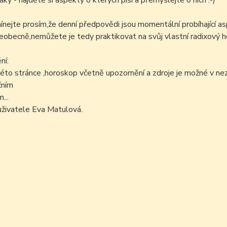
áky - najděte si aspekty o kterých píši a přemýšlejte o nich :-)
ejte prosím,že denní předpovědi jsou momentální probíhající as
šeobecně,nemůžete je tedy praktikovat na svůj vlastní radixový h
ní:
éto stránce ,horoskop včetně upozornění a zdroje je možné v n
čním
...