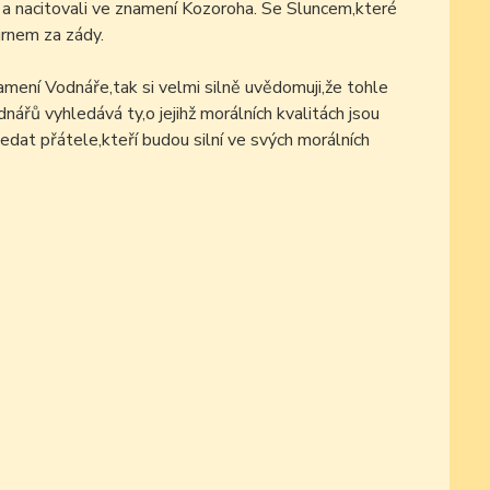
 a nacitovali ve znamení Kozoroha. Se Sluncem,které
rnem za zády.
mení Vodnáře,tak si velmi silně uvědomuji,že tohle
nářů vyhledává ty,o jejihž morálních kvalitách jsou
edat přátele,kteří budou silní ve svých morálních