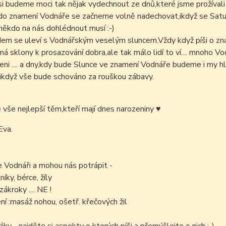
i budeme moci tak nějak vydechnout ze dnů,které jsme prožívali
 do znamení Vodnáře se začneme volně nadechovat,ikdyž se Satu
ěkdo na nás dohlédnout musí :-)
em se uleví s Vodnářským veselým sluncem.Vždy když píši o zna
á sklony k prosazování dobra,ale tak málo lidí to ví.... mnoho Vod
ni .... a dny,kdy bude Slunce ve znamení Vodnáře budeme i my hl
,ikdyž vše bude schováno za rouškou zábavy.
é vše nejlepší těm,kteří mají dnes narozeniny
♥
Eva.
e Vodnáři a mohou nás potrápit -
níky, bérce, žíly
ákroky .... NE !
í :masáž nohou, ošetř. křečových žil