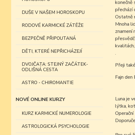
konečně s
přechází
DUŠE V NAŠEM HOROSKOPU
Ostatně n
Mnoha lid
RODOVÉ KARMICKÉ ZÁTĚŽE
znamení m
BEZPEČNĚ PŘIPOUTANÁ
přesvědče
kvalitách
DĚTI, KTERÉ NEPŘICHÁZEJÍ
.
DVOJČATA: STEJNÝ ZAČÁTEK-
Přeji tak
ODLIŠNÁ CESTA
Fajn den 
ASTRO - CHIROMANTIE
Luna je v
NOVÉ ONLINE KURZY
lýtka, kot
Operační z
KURZ KARMICKÉ NUMEROLOGIE
Doporučen
ASTROLOGICKÁ PSYCHOLOGIE