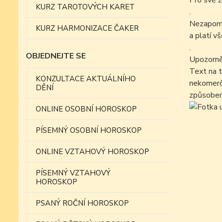
Pro své ž
KURZ TAROTOVÝCH KARET
.
Nezapomín
KURZ HARMONIZACE ČAKER
a platí v
.
OBJEDNEJTE SE
Upozorně
Text na t
KONZULTACE AKTUÁLNÍHO
nekomer
DĚNÍ
způsobem
ONLINE OSOBNÍ HOROSKOP
PÍSEMNÝ OSOBNÍ HOROSKOP
ONLINE VZTAHOVÝ HOROSKOP
PÍSEMNÝ VZTAHOVÝ
HOROSKOP
PSANÝ ROČNÍ HOROSKOP