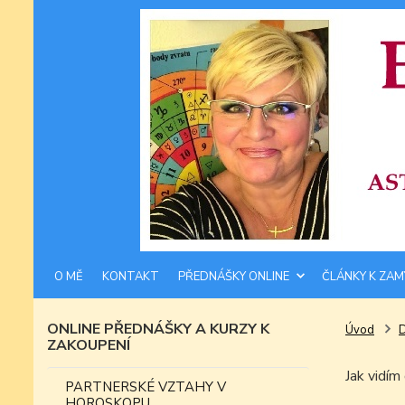
O MĚ
KONTAKT
PŘEDNÁŠKY ONLINE
ČLÁNKY K ZAM
ONLINE PŘEDNÁŠKY A KURZY K
Úvod
ZAKOUPENÍ
Jak vid
PARTNERSKÉ VZTAHY V
HOROSKOPU