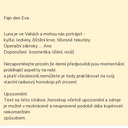
Fajn den Eva.
.
Luna je ve Vahách a mohou nás potrápit -
kyčle, ledviny, čištění krve, tělesné tekutiny
Operační zákroky .... Ano
Doporučení : kosmetika, líčení, vizáž
.
Nezapomínejte prosím,že denní předpovědi jsou momentální
probíhající aspekty na nebi
a platí všeobecně,nemůžete je tedy praktikovat na svůj
vlastní radixový horoskop při zrození.
.
Upozornění:
Text na této stránce ,horoskop včetně upozornění a zdroje
je možné v nezkrácené a neupravené podobě dále kopírovat
nekomerčním
způsobem.