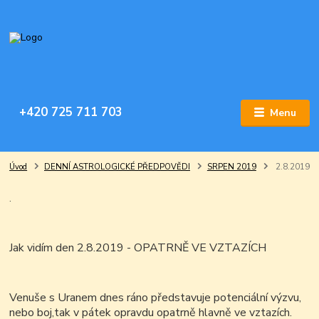
+420 725 711 703
Menu
Úvod
DENNÍ ASTROLOGICKÉ PŘEDPOVĚDI
SRPEN 2019
2.8.2019
.
Jak vidím den 2.8.2019 - OPATRNĚ VE VZTAZÍCH
Venuše s Uranem dnes ráno představuje potenciální výzvu,
nebo boj,tak v pátek opravdu opatrně hlavně ve vztazích.