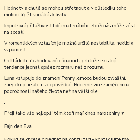
Hodnoty a chutě se mohou střetnout a v důsledku toho
mohou trpět sociální aktivity.
Impulzivní přitažlivost lidí i materiálního zboží nás může vést
na scestí.
V romantických vztazích je možná určitá nestabilita, neklid a
vzpurnost.
Odkládejte rozhodování o financích, protože existují
tendence jednat spíšez rozmaru než z rozumu.
Luna vstupuje do znamení Panny ,emoce budou zvláštní,
znepokojené,ale i zodpovědné. Budeme více zaměření na
podrobnosti našeho života než na větší cíle.
.
Přeji také vše nejlepší těm,kteří mají dnes narozeniny
♥
.
Fajn den Eva.
.
Pokud se chcete objednat na konzultaci - kontaktujte mě