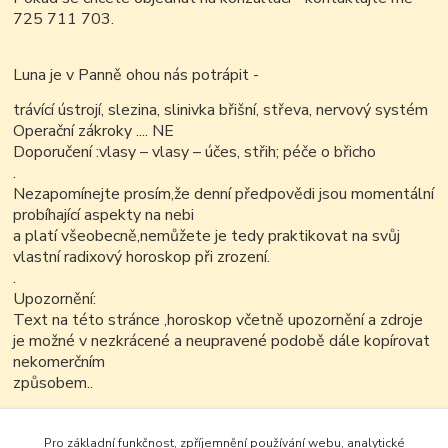
725 711 703.
Luna je v Panně ohou nás potrápit -
trávící ústrojí, slezina, slinivka břišní, střeva, nervový systém
Operační zákroky .... NE
Doporučení :vlasy – vlasy – účes, střih; péče o břicho
.
Nezapomínejte prosím,že denní předpovědi jsou momentální
probíhající aspekty na nebi
a platí všeobecně,nemůžete je tedy praktikovat na svůj
vlastní radixový horoskop při zrození.
.
Upozornění:
Text na této stránce ,horoskop včetně upozornění a zdroje
je možné v nezkrácené a neupravené podobě dále kopírovat
nekomerčním
způsobem..
Pro základní funkčnost, zpříjemnění používání webu, analytické