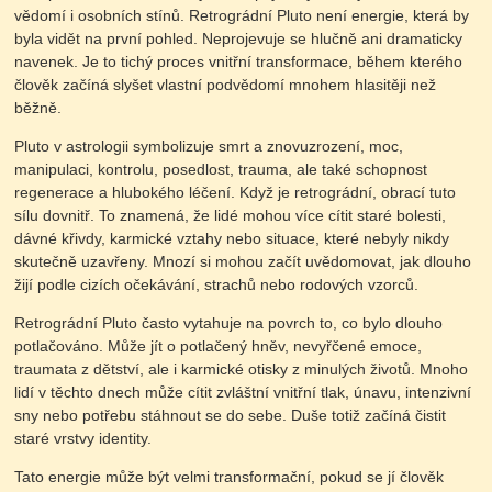
vědomí i osobních stínů. Retrográdní Pluto není energie, která by
byla vidět na první pohled. Neprojevuje se hlučně ani dramaticky
navenek. Je to tichý proces vnitřní transformace, během kterého
člověk začíná slyšet vlastní podvědomí mnohem hlasitěji než
běžně.
Pluto v astrologii symbolizuje smrt a znovuzrození, moc,
manipulaci, kontrolu, posedlost, trauma, ale také schopnost
regenerace a hlubokého léčení. Když je retrográdní, obrací tuto
sílu dovnitř. To znamená, že lidé mohou více cítit staré bolesti,
dávné křivdy, karmické vztahy nebo situace, které nebyly nikdy
skutečně uzavřeny. Mnozí si mohou začít uvědomovat, jak dlouho
žijí podle cizích očekávání, strachů nebo rodových vzorců.
Retrográdní Pluto často vytahuje na povrch to, co bylo dlouho
potlačováno. Může jít o potlačený hněv, nevyřčené emoce,
traumata z dětství, ale i karmické otisky z minulých životů. Mnoho
lidí v těchto dnech může cítit zvláštní vnitřní tlak, únavu, intenzivní
sny nebo potřebu stáhnout se do sebe. Duše totiž začíná čistit
staré vrstvy identity.
Tato energie může být velmi transformační, pokud se jí člověk