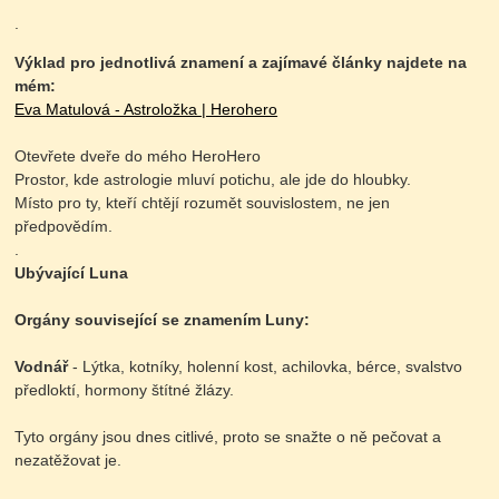
.
Výklad pro jednotlivá znamení a zajímavé články najdete na
mém:
Eva Matulová - Astroložka | Herohero
Otevřete dveře do mého HeroHero
Prostor, kde astrologie mluví potichu, ale jde do hloubky.
Místo pro ty, kteří chtějí rozumět souvislostem, ne jen
předpovědím.
.
Ubývající Luna
Orgány související se znamením Luny:
Vodnář
- Lýtka, kotníky, holenní kost, achilovka, bérce, svalstvo
předloktí, hormony štítné žlázy.
Tyto orgány jsou dnes citlivé, proto se snažte o ně pečovat a
nezatěžovat je.