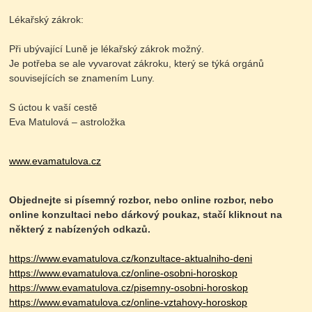
Lékařský zákrok:
Při ubývající Luně je lékařský zákrok možný.
Je potřeba se ale vyvarovat zákroku, který se týká orgánů
souvisejících se znamením Luny.
S úctou k vaší cestě
Eva Matulová – astroložka
www.evamatulova.cz
Objednejte si písemný rozbor, nebo online rozbor, nebo
online konzultaci nebo dárkový poukaz,
stačí kliknout na
některý z nabízených odkazů.
https://www.evamatulova.cz/konzultace-aktualniho-deni
https://www.evamatulova.cz/online-osobni-horoskop
https://www.evamatulova.cz/pisemny-osobni-horoskop
https://www.evamatulova.cz/online-vztahovy-horoskop