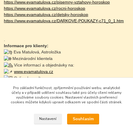
https://www.evamatulova.cz/pisemny-vztahovy-horoskop
https://www.evamatulova.cz/rocni-horoskop
https://www.evamatulova.cz/detsky-horoskop
https://www.evamatulova.cz/DARKOVE-POUKAZY-c71_0_1.htm
.
Informace pro klienty:
Eva Matulová, Astroložka
Mezinárodní klientela
Více informací a objednávky na:
www.evamatulova.cz
Online konzultace:
Objednaní: 725 711 703
Pro základní funkčnost, zpříjemnění používání webu, analytické
Zapište se do online kurzů
účely a v případě udělení souhlasu také pro účely cílení reklamy
využíváme soubory cookies. Nastavení vlastních preferencí
cookies můžete kdykoli upravit odkazem ve spodní části stránek.
Souhlasím
Nastavení
Google+