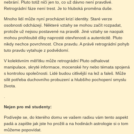
nebrání. Pluto totiž ničí jen to, co už dávno není pravdivé.
Retrográdní fáze není trest. Je to hluboká proměna duše.
Mnoho lidí může nyní procházet krizí identity. Staré verze
osobnosti odcházejí. Některé vztahy se mohou začít rozpadat,
protože už nejsou postavené na pravdě. Jiné vztahy se naopak
mohou prohloubit díky naprosté otevřenosti a autenticitě. Pluto
nikdy nechce povrchnost. Chce pravdu. A právě retrográdní pohyb
tuto pravdu vytahuje z podvědomí.
V kolektivním měřítku může retrográdní Pluto odhalovat
manipulace, skryté informace, mocenské hry nebo témata spojená
s kontrolou společnosti. Lidé budou citlivější na lež a faleš. Může
sílit potřeba duchovního probuzení a hlubšího pochopení smyslu
života.
.
Nejen pro mé studenty:
Podívejte se, do kterého domu ve vašem radixu vám tento aspekt
padá a zapište jak jste ho prožili a na hodinách astrologie si o tom
můžeme popovídat.