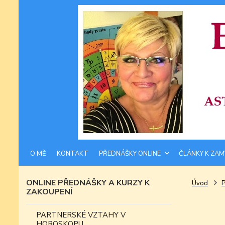
O MĚ
KONTAKT
PŘEDNÁŠKY ONLINE
ČLÁNKY K ZAM
ONLINE PŘEDNÁŠKY A KURZY K
Úvod
ZAKOUPENÍ
PARTNERSKÉ VZTAHY V
HOROSKOPU