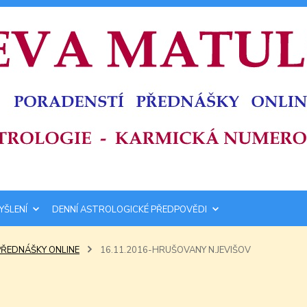
YŠLENÍ
DENNÍ ASTROLOGICKÉ PŘEDPOVĚDI
PŘEDNÁŠKY ONLINE
16.11.2016-HRUŠOVANY N.JEVIŠOV