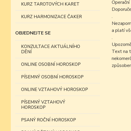
Operační 
KURZ TAROTOVÝCH KARET
Doporučen
.
KURZ HARMONIZACE ČAKER
Nezapomín
a platí v
OBJEDNEJTE SE
.
Upozorně
KONZULTACE AKTUÁLNÍHO
Text na t
DĚNÍ
nekomer
ONLINE OSOBNÍ HOROSKOP
způsobem
PÍSEMNÝ OSOBNÍ HOROSKOP
ONLINE VZTAHOVÝ HOROSKOP
PÍSEMNÝ VZTAHOVÝ
HOROSKOP
PSANÝ ROČNÍ HOROSKOP