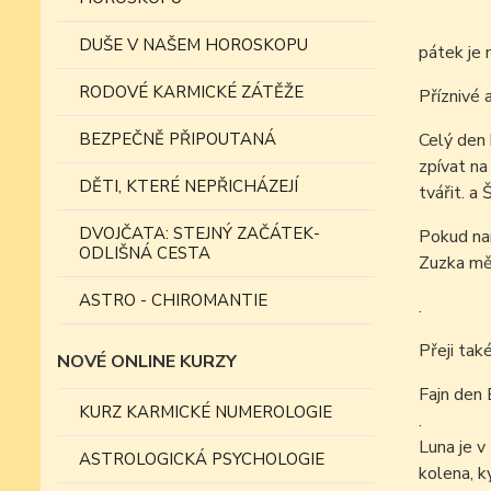
DUŠE V NAŠEM HOROSKOPU
pátek je 
RODOVÉ KARMICKÉ ZÁTĚŽE
Příznivé 
BEZPEČNĚ PŘIPOUTANÁ
Celý den 
zpívat na
DĚTI, KTERÉ NEPŘICHÁZEJÍ
tvářit. a
DVOJČATA: STEJNÝ ZAČÁTEK-
Pokud nar
ODLIŠNÁ CESTA
Zuzka měj
ASTRO - CHIROMANTIE
.
Přeji tak
NOVÉ ONLINE KURZY
Fajn den 
KURZ KARMICKÉ NUMEROLOGIE
.
Luna je v
ASTROLOGICKÁ PSYCHOLOGIE
kolena, k