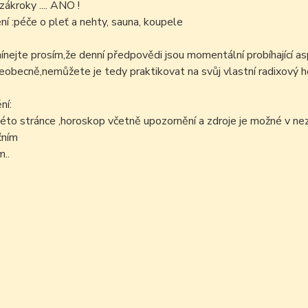
zákroky .... ANO !
í :péče o pleť a nehty, sauna, koupele
ejte prosím,že denní předpovědi jsou momentální probíhající as
šeobecně,nemůžete je tedy praktikovat na svůj vlastní radixový h
ní:
éto stránce ,horoskop včetně upozornění a zdroje je možné v n
čním
..