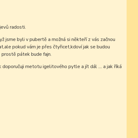
evů radosti.
yž jsme byli v pubertě a možná si někteří z vás začnou
vat,ale pokud vám je přes čtyřicet,kdoví jak se budou
 prostě pátek bude fajn.
poručuji metotu igelitového pytle a jít dál .... a jak říká