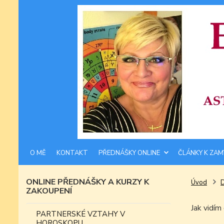
O MĚ
KONTAKT
PŘEDNÁŠKY ONLINE
ČLÁNKY K ZAM
ONLINE PŘEDNÁŠKY A KURZY K
Úvod
ZAKOUPENÍ
Jak vid
PARTNERSKÉ VZTAHY V
HOROSKOPU