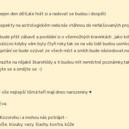
nejen den dětí,ale hrát si a radovat se budou i dospělí.
aspekty na astrologickém nebi,nás vtáhnou do nefalšovaných proj
bude přát zábavě a povídání si o všemožných kravinkách , jako kd
 ulici,no kdyby vám byly čtyři roky,tak se na vás lidé budou usmí
 Špitání se bude ozývat ze všech míst a smích bude následovat,no
azíte na nějaké škarohlídy a ti budou mít nemístné poznámky,tak do
te se a smějte se :-)
é vše nejlepší těm,kteří mají dnes narozeniny
♥
Eva.
 Kozorohu i a mohou nás potrápit -
yčle, klouby, vazy, šlachy, kostra, kůže