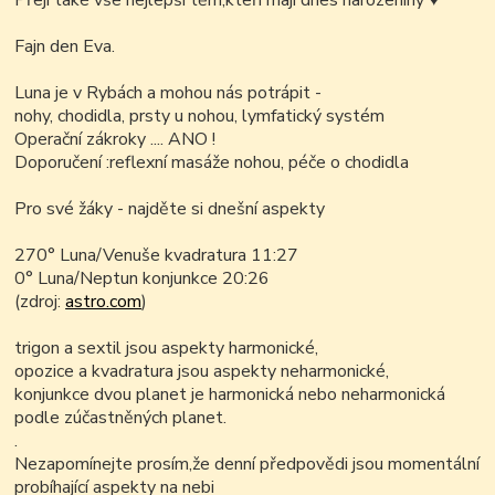
Přeji také vše nejlepší těm,kteří mají dnes narozeniny
♥
Fajn den Eva.
Luna je v Rybách a mohou nás potrápit -
nohy, chodidla, prsty u nohou, lymfatický systém
Operační zákroky .... ANO !
Doporučení :
reflexní masáže nohou, péče o chodidla
Pro své žáky - najděte si dnešní aspekty
270° Luna/Venuše kvadratura 11:27
0° Luna/Neptun konjunkce 20:26
(zdroj:
astro.com
)
trigon a sextil jsou aspekty harmonické,
opozice a kvadratura jsou aspekty neharmonické,
konjunkce dvou planet je harmonická nebo neharmonická
podle zúčastněných planet.
.
Nezapomínejte prosím,že denní předpovědi jsou momentální
probíhající aspekty na nebi