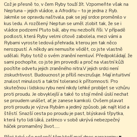
Což je přesně to, v čem Ryby touží žít. Vzpomeňte však na
Neptuna – jejich vládce, a Afroditu – to je jedna z Ryb.
Jakmile se opravdu naštvala, pak se její srdce proměnilo v
kus ledu. A rozčilený Neptun se uměl zlobit tak, že se i
vládce podzemí Pluto bál, aby mu nezbořil říši. V případě
podlosti, která Ryby velmi citově zabolela, mezi vámi a
Rybami vyroste ledová přehrada, kterou jen tak něco
nerozpustí. A někdy ani nemusíte vědět, co jste vlastně
udělali. Ryby totiž o svém zranění nemluví. Předpokládají, že
sami pochopíte, co jste jim provedli a proč na vlastní kůži
pocítíte odvetu jejich zraněného nitra.V jejich srdci není
ziskuchtivost. Budoucnost je příliš nevzrušuje. Mají intuitivní
znalost minulosti a taktní toleranci k přítomnosti. Pro
skutečnou i lidskou rybu není nikdy lehké probíjet se vzhůru
proti proudu. Je obvyklejší a také to stojí méně úsilí nechat
se proudem unášet, ať je zanese kamkoli. Ovšem plavat
proti proudu je výzva Rybám a jediný způsob, jak najít klid a
štěstí. Snazší cesta po proudu je past, blýskavá třpytka,
která tyto lidi láká, zatímco v sobě ukrývá nebezpečný
háček promarněný život......