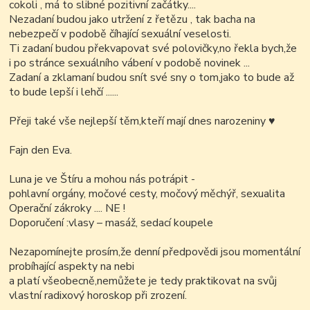
cokoli , má to slibné pozitivní začátky....
Nezadaní budou jako utržení z řetězu , tak bacha na
nebezpečí v podobě číhající sexuální veselosti.
Ti zadaní budou překvapovat své polovičky,no řekla bych,že
i po stránce sexuálního vábení v podobě novinek ...
Zadaní a zklamaní budou snít své sny o tom,jako to bude až
to bude lepší i lehčí ......
Přeji také vše nejlepší těm,kteří mají dnes narozeniny
♥
Fajn den Eva.
Luna je ve Štíru a mohou nás potrápit -
pohlavní orgány, močové cesty, močový měchýř, sexualita
Operační zákroky .... NE !
Doporučení :vlasy – masáž, sedací koupele
Nezapomínejte prosím,že denní předpovědi jsou momentální
probíhající aspekty na nebi
a platí všeobecně,nemůžete je tedy praktikovat na svůj
vlastní radixový horoskop při zrození.