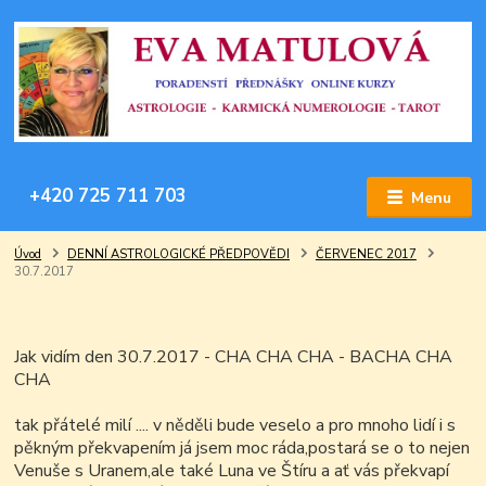
+420 725 711 703
Menu
Úvod
DENNÍ ASTROLOGICKÉ PŘEDPOVĚDI
ČERVENEC 2017
30.7.2017
Jak vidím den 30.7.2017 - CHA CHA CHA - BACHA CHA
CHA
tak přátelé milí .... v něděli bude veselo a pro mnoho lidí i s
pěkným překvapením já jsem moc ráda,postará se o to nejen
Venuše s Uranem,ale také Luna ve Štíru a ať vás překvapí