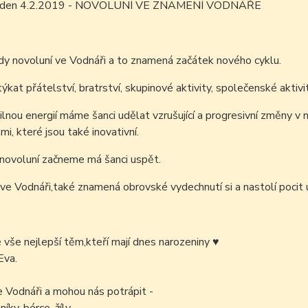
ím den 4.2.2019 - NOVOLUNÍ VE ZNAMENÍ VODNÁŘE
y novoluní ve Vodnáři a to znamená začátek nového cyklu.
ýkat přátelství, bratrství, skupinové aktivity, společenské akti
ilnou energií máme šanci udělat vzrušující a progresivní změny v
i, které jsou také inovativní.
novoluní začneme má šanci uspět.
ve Vodnáři,také znamená obrovské vydechnutí si a nastolí pocit 
é vše nejlepší těm,kteří mají dnes narozeniny
♥
Eva.
e Vodnáři a mohou nás potrápit -