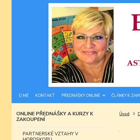
O MĚ
KONTAKT
PŘEDNÁŠKY ONLINE
ČLÁNKY K ZAM
ONLINE PŘEDNÁŠKY A KURZY K
Úvod
ZAKOUPENÍ
.
PARTNERSKÉ VZTAHY V
HOROSKOPU