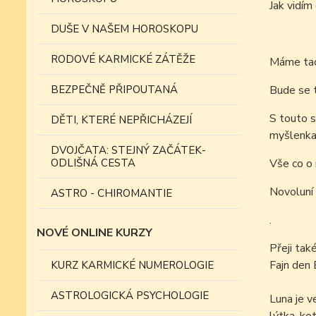
Jak vid
DUŠE V NAŠEM HOROSKOPU
RODOVÉ KARMICKÉ ZÁTĚŽE
Máme tad
BEZPEČNĚ PŘIPOUTANÁ
Bude se t
S touto s
DĚTI, KTERÉ NEPŘICHÁZEJÍ
myšlenkam
DVOJČATA: STEJNÝ ZAČÁTEK-
ODLIŠNÁ CESTA
Vše co o 
Novoluní 
ASTRO - CHIROMANTIE
.
NOVÉ ONLINE KURZY
Přeji tak
Fajn den 
KURZ KARMICKÉ NUMEROLOGIE
ASTROLOGICKÁ PSYCHOLOGIE
Luna je v