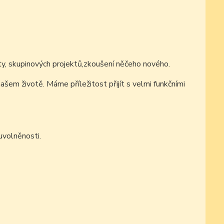
vity, skupinových projektů,zkoušení něčeho nového
.
 našem životě.
Máme příležitost přijít s velmi funkčními
uvolněnosti.