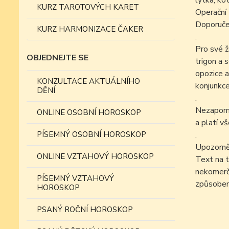
lýtka, kot
KURZ TAROTOVÝCH KARET
Operační 
Doporučen
KURZ HARMONIZACE ČAKER
.
Pro své ž
OBJEDNEJTE SE
trigon a 
opozice a
KONZULTACE AKTUÁLNÍHO
konjunkce
DĚNÍ
.
Nezapomín
ONLINE OSOBNÍ HOROSKOP
a platí v
PÍSEMNÝ OSOBNÍ HOROSKOP
.
Upozorně
ONLINE VZTAHOVÝ HOROSKOP
Text na t
nekomer
PÍSEMNÝ VZTAHOVÝ
způsobem
HOROSKOP
PSANÝ ROČNÍ HOROSKOP