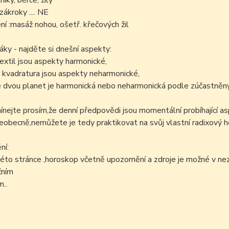
níky, bérce, žíly
zákroky .... NE
í :masáž nohou, ošetř. křečových žil
áky - najděte si dnešní aspekty:
sextil jsou aspekty harmonické,
 kvadratura jsou aspekty neharmonické,
 dvou planet je harmonická nebo neharmonická podle zúčastněný
ejte prosím,že denní předpovědi jsou momentální probíhající as
šeobecně,nemůžete je tedy praktikovat na svůj vlastní radixový h
ní:
éto stránce ,horoskop včetně upozornění a zdroje je možné v n
čním
..