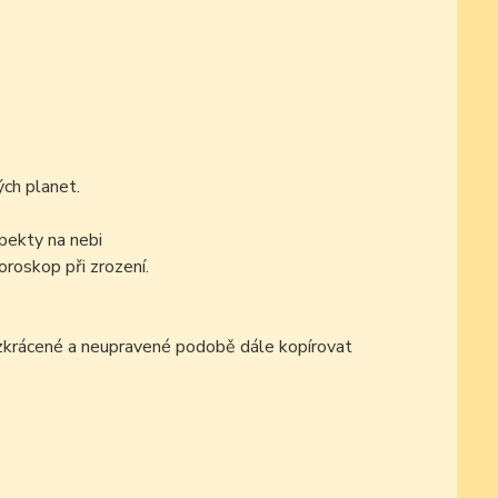
ch planet.
pekty na nebi
oroskop při zrození.
ezkrácené a neupravené podobě dále kopírovat