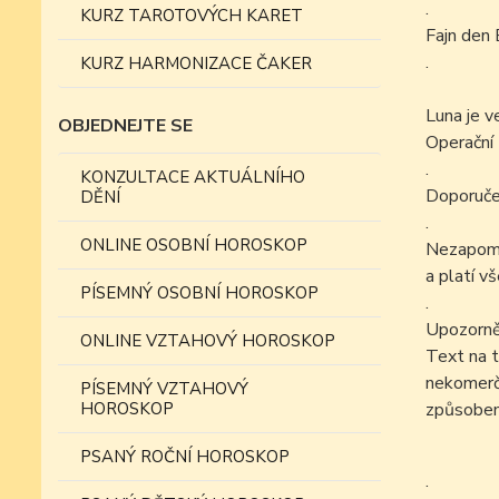
.
KURZ TAROTOVÝCH KARET
Fajn den 
.
KURZ HARMONIZACE ČAKER
Luna je v
OBJEDNEJTE SE
Operační 
.
KONZULTACE AKTUÁLNÍHO
Doporučen
DĚNÍ
.
ONLINE OSOBNÍ HOROSKOP
Nezapomín
a platí v
PÍSEMNÝ OSOBNÍ HOROSKOP
.
Upozorně
ONLINE VZTAHOVÝ HOROSKOP
Text na t
nekomer
PÍSEMNÝ VZTAHOVÝ
HOROSKOP
způsobem
PSANÝ ROČNÍ HOROSKOP
.