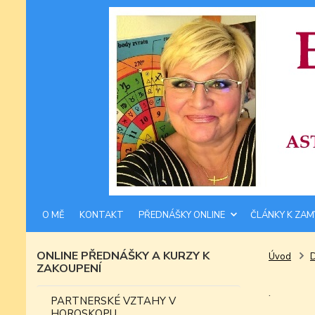
O MĚ
KONTAKT
PŘEDNÁŠKY ONLINE
ČLÁNKY K ZAM
ONLINE PŘEDNÁŠKY A KURZY K
Úvod
ZAKOUPENÍ
.
PARTNERSKÉ VZTAHY V
HOROSKOPU