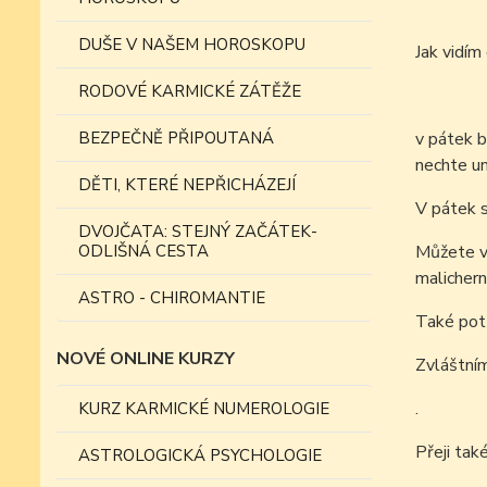
DUŠE V NAŠEM HOROSKOPU
Jak vidí
RODOVÉ KARMICKÉ ZÁTĚŽE
BEZPEČNĚ PŘIPOUTANÁ
v pátek b
nechte uná
DĚTI, KTERÉ NEPŘICHÁZEJÍ
V pátek s
DVOJČATA: STEJNÝ ZAČÁTEK-
ODLIŠNÁ CESTA
Můžete vi
malichern
ASTRO - CHIROMANTIE
Také pot
NOVÉ ONLINE KURZY
Zvláštním
.
KURZ KARMICKÉ NUMEROLOGIE
Přeji tak
ASTROLOGICKÁ PSYCHOLOGIE