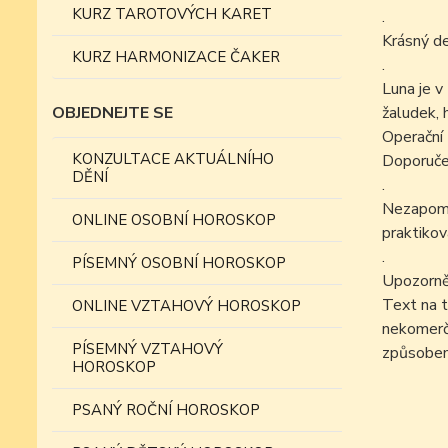
KURZ TAROTOVÝCH KARET
.
Krásný d
KURZ HARMONIZACE ČAKER
.
Luna je v
OBJEDNEJTE SE
žaludek, h
Operační 
KONZULTACE AKTUÁLNÍHO
Doporučen
DĚNÍ
.
Nezapomín
ONLINE OSOBNÍ HOROSKOP
praktikov
.
PÍSEMNÝ OSOBNÍ HOROSKOP
Upozorně
Text na t
ONLINE VZTAHOVÝ HOROSKOP
nekomer
PÍSEMNÝ VZTAHOVÝ
způsobe
HOROSKOP
PSANÝ ROČNÍ HOROSKOP