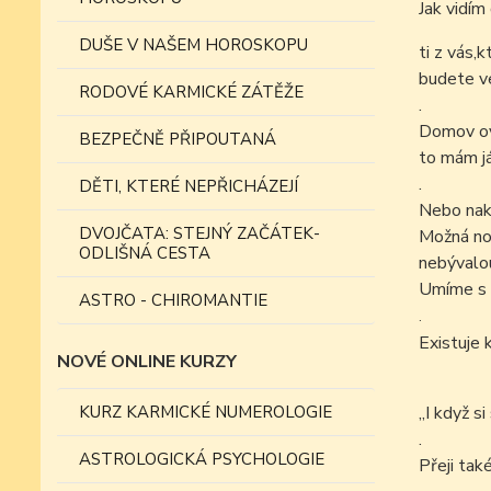
Jak vid
DUŠE V NAŠEM HOROSKOPU
ti z vás,
budete ve
RODOVÉ KARMICKÉ ZÁTĚŽE
.
Domov ovš
BEZPEČNĚ PŘIPOUTANÁ
to mám já
.
DĚTI, KTERÉ NEPŘICHÁZEJÍ
Nebo nak
DVOJČATA: STEJNÝ ZAČÁTEK-
Možná nov
ODLIŠNÁ CESTA
nebývalo
Umíme s n
ASTRO - CHIROMANTIE
.
Existuje k
NOVÉ ONLINE KURZY
KURZ KARMICKÉ NUMEROLOGIE
„I když s
.
ASTROLOGICKÁ PSYCHOLOGIE
Přeji tak