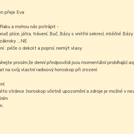
en přeje Eva
 Raku a mohou nás potrápit -
ruď, plíce, játra, trávení, žluč, žlázy s vnitřní sekrecí, mléčné žlázy
zákroky ....NE
í : péče o dekolt a poprsí, nemýt vlasy
ejte prosím,že denní předpovědi jsou momentální probíhající as
at na svůj vlastní radixový horoskop při zrození.
ní:
éto stránce ,horoskop včetně upozornění a zdroje je možné v n
čním
m.