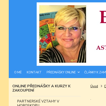
O MĚ
KONTAKT
PŘEDNÁŠKY ONLINE
ČLÁNKY K ZAM
ONLINE PŘEDNÁŠKY A KURZY K
Úvod
ZAKOUPENÍ
.
PARTNERSKÉ VZTAHY V
HOROSKOPU