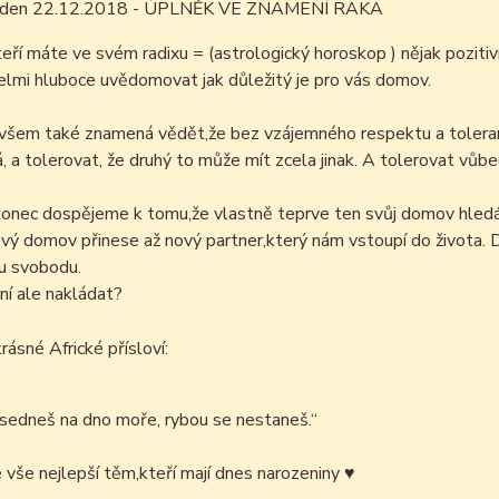
ím den 22.12.2018 - ÚPLNĚK VE ZNAMENÍ RAKA
kteří máte ve svém radixu = (astrologický horoskop ) nějak pozi
lmi hluboce uvědomovat jak důležitý je pro vás domov.
em také znamená vědět,že bez vzájemného respektu a tolerance 
, a tolerovat, že druhý to může mít zcela jinak. A tolerovat vů
onec dospějeme k tomu,že vlastně teprve ten svůj domov hle
ý domov přinese až nový partner,který nám vstoupí do života. 
u svobodu.
í ale nakládat?
rásné Africké přísloví:
i sedneš na dno moře, rybou se nestaneš.“
é vše nejlepší těm,kteří mají dnes narozeniny
♥