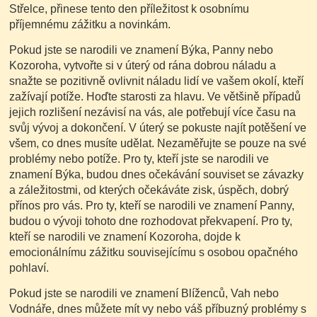
Střelce, přinese tento den příležitost k osobnímu
příjemnému zážitku a novinkám.
Pokud jste se narodili ve znamení Býka, Panny nebo
Kozoroha, vytvořte si v úterý od rána dobrou náladu a
snažte se pozitivně ovlivnit náladu lidí ve vašem okolí, kteří
zažívají potíže. Hoďte starosti za hlavu. Ve většině případů
jejich rozlišení nezávisí na vás, ale potřebují více času na
svůj vývoj a dokončení. V úterý se pokuste najít potěšení ve
všem, co dnes musíte udělat. Nezaměřujte se pouze na své
problémy nebo potíže. Pro ty, kteří jste se narodili ve
znamení Býka, budou dnes očekávání souviset se závazky
a záležitostmi, od kterých očekáváte zisk, úspěch, dobrý
přínos pro vás. Pro ty, kteří se narodili ve znamení Panny,
budou o vývoji tohoto dne rozhodovat překvapení. Pro ty,
kteří se narodili ve znamení Kozoroha, dojde k
emocionálnímu zážitku souvisejícímu s osobou opačného
pohlaví.
Pokud jste se narodili ve znamení Blíženců, Vah nebo
Vodnáře, dnes můžete mít vy nebo váš příbuzný problémy s