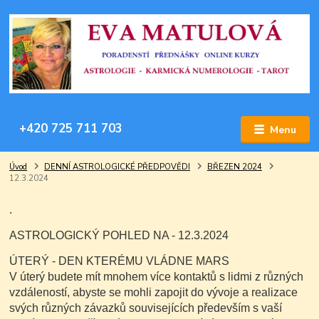
+420 725 711 703
Menu
Úvod
DENNÍ ASTROLOGICKÉ PŘEDPOVĚDI
BŘEZEN 2024
12.3.2024
.
ASTROLOGICKÝ POHLED NA - 12.3.2024
ÚTERÝ - DEN KTERÉMU VLÁDNE MARS
V úterý budete mít mnohem více kontaktů s lidmi z různých
vzdáleností, abyste se mohli zapojit do vývoje a realizace
svých různých závazků souvisejících především s vaší