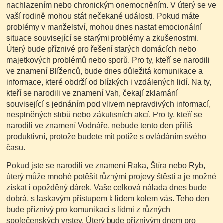
nachlazením nebo chronickým onemocněním. V úterý se ve
vaší rodině mohou stát nečekané události. Pokud máte
problémy v manželství, mohou dnes nastat emocionální
situace související se starými problémy a zkušenostmi.
Úterý bude příznivé pro řešení starých domácích nebo
majetkových problémů nebo sporů. Pro ty, kteří se narodili
ve znamení Blíženců, bude dnes důležitá komunikace a
informace, které obdrží od blízkých i vzdálených lidí. Na ty,
kteří se narodili ve znamení Vah, čekají zklamání
související s jednáním pod vlivem nepravdivých informací,
nesplněných slibů nebo zákulisních akcí. Pro ty, kteří se
narodili ve znamení Vodnáře, nebude tento den příliš
produktivní, protože budete mít potíže s ovládáním svého
času.
Pokud jste se narodili ve znamení Raka, Štíra nebo Ryb,
úterý může mnohé potěšit různými projevy štěstí a je možné
získat i opožděný dárek. Vaše celková nálada dnes bude
dobrá, s laskavým přístupem k lidem kolem vás. Teho den
bude příznivý pro komunikaci s lidmi z různých
společenských vrstev. Úterý bude příznivým dnem pro