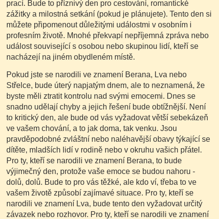
prací. Bude to příznivý den pro cestování, romantické
zážitky a milostná setkání (pokud je plánujete). Tento den si
můžete připomenout důležitými událostmi v osobním i
profesním životě. Mnohé překvapí nepříjemná zpráva nebo
událost související s osobou nebo skupinou lidí, kteří se
nacházejí na jiném obydleném místě.
Pokud jste se narodili ve znamení Berana, Lva nebo
Střelce, bude úterý napjatým dnem, ale to neznamená, že
byste měli ztratit kontrolu nad svými emocemi. Dnes se
snadno udělají chyby a jejich řešení bude obtížnější. Není
to kritický den, ale bude od vás vyžadovat větší sebekázeň
ve vašem chování, a to jak doma, tak venku. Jsou
pravděpodobné zvláštní nebo naléhavější obavy týkající se
dítěte, mladších lidí v rodině nebo v okruhu vašich přátel.
Pro ty, kteří se narodili ve znamení Berana, to bude
výjimečný den, protože vaše emoce se budou nahoru -
dolů, dolů. Bude to pro vás těžké, ale kdo ví, třeba to ve
vašem životě způsobí zajímavé situace. Pro ty, kteří se
narodili ve znamení Lva, bude tento den vyžadovat určitý
závazek nebo rozhovor. Pro ty, kteří se narodili ve znamení