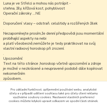
Luna je ve Střelci a mohou nás potrápit -
stehna, žíly, křížová kost, pohyblivost
Operační zákroky ....NE
.
Doporučení :vlasy – odstraň. celulitidy a rozšířených žilek
.
Nezapomínejte prosím,že denní předpovědi jsou momentální
probíhající aspekty na nebi
a platí všeobecně,nemůžete je tedy praktikovat na svůj
vlastní radixový horoskop při zrození.
.
Upozornění:
Text na této stránce ,horoskop včetně upozornění a zdroje
je možné v nezkrácené a neupravené podobě dále kopírovat
nekomerčním
způsobem..
Pro základní funkčnost, zpříjemnění používání webu, analytické
účely a v případě udělení souhlasu také pro účely cílení reklamy
využíváme soubory cookies. Nastavení vlastních preferencí
cookies můžete kdykoli upravit odkazem ve spodní části stránek.