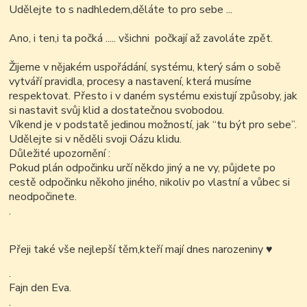
Udělejte to s nadhledem,děláte to pro sebe ...
Ano, i ten,i ta počká ..... všichni počkají až zavoláte zpět.
Žijeme v nějakém uspořádání, systému, který sám o sobě
vytváří pravidla, procesy a nastavení, která musíme
respektovat. Přesto i v daném systému existují způsoby, jak
si nastavit svůj klid a dostatečnou svobodou.
Víkend je v podstatě jedinou možností, jak “tu být pro sebe”.
Udělejte si v něděli svoji Oázu klidu.
Důležité upozornění :
Pokud plán odpočinku určí někdo jiný a ne vy, půjdete po
cestě odpočinku někoho jiného, nikoliv po vlastní a vůbec si
neodpočinete.
.
Přeji také vše nejlepší těm,kteří mají dnes narozeniny
♥
.
Fajn den Eva.
.