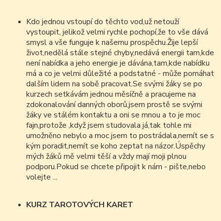
Kdo jednou vstoupí do těchto vod,už netouží
vystoupit, jelikož velmi rychle pochopí,že to vše dává
smysl a vše funguje k našemu prospěchu.Žije lepší
život,nedělá stále stejné chyby,nedává energii tam,kde
není nabídka a jeho energie je dávána,tam,kde nabídku
má a co je velmi důležité a podstatné - může pomáhat
dalším lidem na sobě pracovat.Se svými žáky se po
kurzech setkávám jednou měsíčně a pracujeme na
zdokonalování danných oborů,jsem prostě se svými
žáky ve stálém kontaktu a oni se mnou a to je moc
fajn,protože ,když jsem studovala já,tak tohle mi
umožněno nebylo a moc jsem to postrádala,nemít se s
kým poradit,nemít se koho zeptat na názor.Úspěchy
mých žáků mě velmi těší a vždy mají moji plnou
podporu.Pokud se chcete připojit k nám - pište,nebo
volejte ...
KURZ TAROTOVÝCH KARET