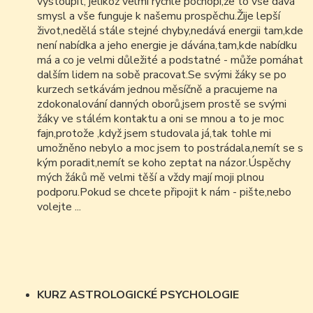
vystoupit, jelikož velmi rychle pochopí,že to vše dává
smysl a vše funguje k našemu prospěchu.Žije lepší
život,nedělá stále stejné chyby,nedává energii tam,kde
není nabídka a jeho energie je dávána,tam,kde nabídku
má a co je velmi důležité a podstatné - může pomáhat
dalším lidem na sobě pracovat.Se svými žáky se po
kurzech setkávám jednou měsíčně a pracujeme na
zdokonalování danných oborů,jsem prostě se svými
žáky ve stálém kontaktu a oni se mnou a to je moc
fajn,protože ,když jsem studovala já,tak tohle mi
umožněno nebylo a moc jsem to postrádala,nemít se s
kým poradit,nemít se koho zeptat na názor.Úspěchy
mých žáků mě velmi těší a vždy mají moji plnou
podporu.Pokud se chcete připojit k nám - pište,nebo
volejte ...
KURZ ASTROLOGICKÉ PSYCHOLOGIE