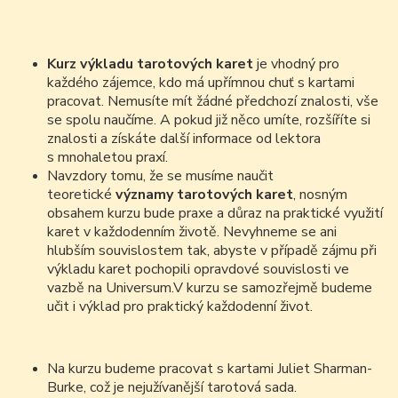
Kurz výkladu tarotových karet
je vhodný pro
každého zájemce, kdo má upřímnou chuť s kartami
pracovat. Nemusíte mít žádné předchozí znalosti, vše
se spolu naučíme. A pokud již něco umíte, rozšíříte si
znalosti a získáte další informace od lektora
s mnohaletou praxí.
Navzdory tomu, že se musíme naučit
teoretické
v
ýznamy tarotových karet
, nosným
obsahem kurzu bude praxe a důraz na praktické využití
karet v každodenním životě. Nevyhneme se ani
hlubším souvislostem tak, abyste v případě zájmu při
výkladu karet pochopili opravdové souvislosti ve
vazbě na Universum.V kurzu se samozřejmě budeme
učit i výklad pro praktický každodenní život.
Na kurzu budeme pracovat s kartami Juliet Sharman-
Burke, což je nejužívanější tarotová sada.