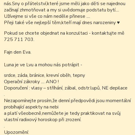
nás.Sny o přátelství,které jsme měli jako děti se najednou
začínají zhmotňovat a my si uvědomuje podstatu bytí....
Užívejme si vše co nám neděle přinese ....
Přeji také vše nejlepší těm,kteří mají dnes narozeniny
♥
Pokud se chcete objednat na konzultaci - kontaktujte mě
725 711 703.
Fajn den Eva.
Luna je ve Lvu a mohou nás potrápit -
srdce, záda, bránice, krevní oběh, tepny
Operační zákroky .... ANO !
Doporučení : vlasy – stříhání, zábal, odstr.lupů, NE depilace
.
Nezapomínejte prosím,že denní předpovědi jsou momentální
probíhající aspekty na nebi
a platí všeobecně,nemůžete je tedy praktikovat na svůj
vlastní radixový horoskop při zrození.
.
Upozornění: