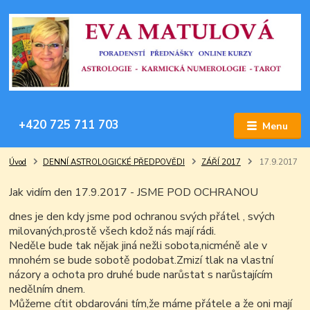
+420 725 711 703
Menu
Úvod
DENNÍ ASTROLOGICKÉ PŘEDPOVĚDI
ZÁŘÍ 2017
17.9.2017
Jak vidím den 17.9.2017 - JSME POD OCHRANOU
dnes je den kdy jsme pod ochranou svých přátel , svých
milovaných,prostě všech kdož nás mají rádi.
Neděle bude tak nějak jiná nežli sobota,nicméně ale v
mnohém se bude sobotě podobat.Zmizí tlak na vlastní
názory a ochota pro druhé bude narůstat s narůstajícím
nedělním dnem.
Můžeme cítit obdarováni tím,že máme přátele a že oni mají