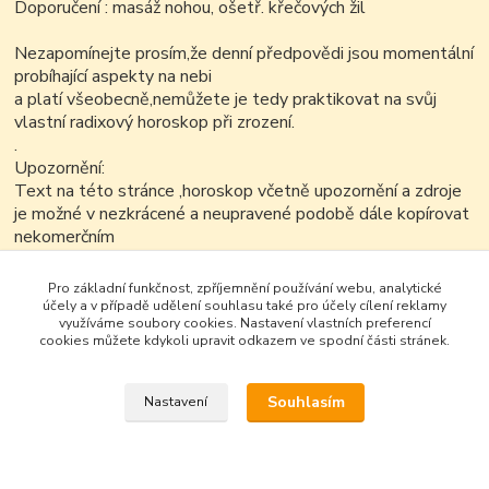
Doporučení : masáž nohou, ošetř. křečových žil
Nezapomínejte prosím,že denní předpovědi jsou momentální
probíhající aspekty na nebi
a platí všeobecně,nemůžete je tedy praktikovat na svůj
vlastní radixový horoskop při zrození.
.
Upozornění:
Text na této stránce ,horoskop včetně upozornění a zdroje
je možné v nezkrácené a neupravené podobě dále kopírovat
nekomerčním
způsobem..
Pro základní funkčnost, zpříjemnění používání webu, analytické
účely a v případě udělení souhlasu také pro účely cílení reklamy
využíváme soubory cookies. Nastavení vlastních preferencí
cookies můžete kdykoli upravit odkazem ve spodní části stránek.
Souhlasím
Nastavení
Google+
Vytvořeno na
Eshop-rychle.cz