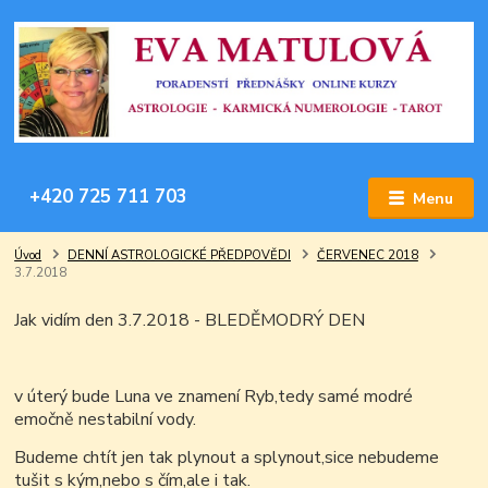
+420 725 711 703
Menu
Úvod
DENNÍ ASTROLOGICKÉ PŘEDPOVĚDI
ČERVENEC 2018
3.7.2018
Jak vidím den 3.7.2018 - BLEDĚMODRÝ DEN
v úterý bude Luna ve znamení Ryb,tedy samé modré
emočně nestabilní vody.
Budeme chtít jen tak plynout a splynout,sice nebudeme
tušit s kým,nebo s čím,ale i tak.