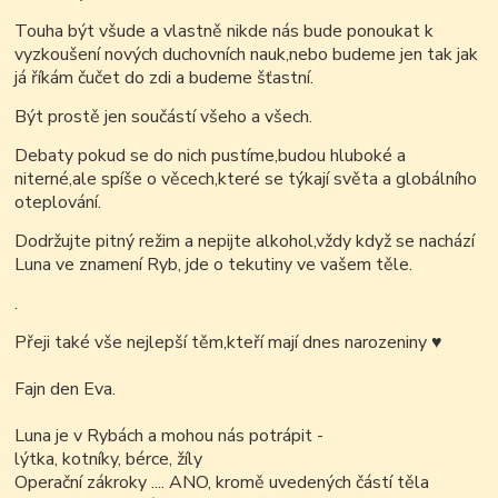
Touha být všude a vlastně nikde nás bude ponoukat k
vyzkoušení nových duchovních nauk,nebo budeme jen tak jak
já říkám čučet do zdi a budeme šťastní.
Být prostě jen součástí všeho a všech.
Debaty pokud se do nich pustíme,budou hluboké a
niterné,ale spíše o věcech,které se týkají světa a globálního
oteplování.
Dodržujte pitný režim a nepijte alkohol,vždy když se nachází
Luna ve znamení Ryb, jde o tekutiny ve vašem těle.
.
Přeji také vše nejlepší těm,kteří mají dnes narozeniny
♥
Fajn den Eva.
Luna je v Rybách a mohou nás potrápit -
lýtka, kotníky, bérce, žíly
Operační zákroky .... ANO, kromě uvedených částí těla