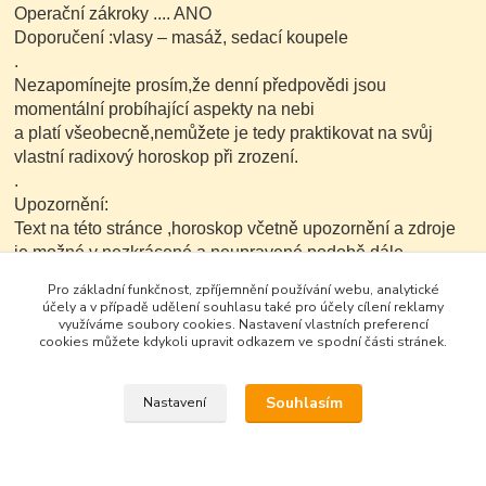
Operační zákroky .... ANO
Doporučení :vlasy – masáž, sedací koupele
.
Nezapomínejte prosím,že denní předpovědi jsou
momentální probíhající aspekty na nebi
a platí všeobecně,nemůžete je tedy praktikovat na svůj
vlastní radixový horoskop při zrození.
.
Upozornění:
Text na této stránce ,horoskop včetně upozornění a zdroje
je možné v nezkrácené a neupravené podobě dále
kopírovat nekomerčním
Pro základní funkčnost, zpříjemnění používání webu, analytické
způsobem..
účely a v případě udělení souhlasu také pro účely cílení reklamy
využíváme soubory cookies. Nastavení vlastních preferencí
cookies můžete kdykoli upravit odkazem ve spodní části stránek.
Souhlasím
Nastavení
Google+
Vytvořeno na
Eshop-rychle.cz