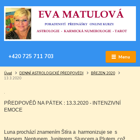
+420 725 711 703
Menu
Úvod
DENNÍ ASTROLOGICKÉ PŘEDPOVĚDI
BŘEZEN 2020
13.3.2020
.
PŘEDPOVĚĎ NA PÁTEK : 13.3.2020 - INTENZIVNÍ
EMOCE
Luna prochází znamením Štíra a harmonizuje se s
Marsem, Neptunem, Jupiterem, Sluncem a Plutem, což