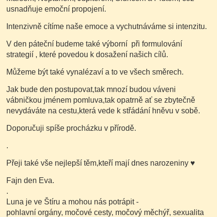
usnadňuje emoční propojení.
Intenzivně cítíme naše emoce a vychutnáváme si intenzitu.
V den páteční budeme také výborní při formulování
strategií , které povedou k dosažení našich cílů.
Můžeme být také vynalézaví a to ve všech směrech.
Jak bude den postupovat,tak mnozí budou váveni
vábničkou jménem pomluva,tak opatrně ať se zbytečně
nevydáváte na cestu,která vede k střádání hněvu v sobě.
Doporučuji spíše procházku v přírodě.
.
Přeji také vše nejlepší těm,kteří mají dnes narozeniny
♥
Fajn den Eva.
.
Luna je ve Štíru a mohou nás potrápit -
pohlavní orgány, močové cesty, močový měchýř, sexualita