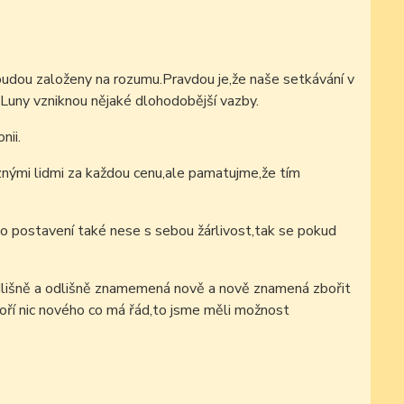
 budou založeny na rozumu.Pravdou je,že naše setkávání v
 Luny vzniknou nějaké dlohodobější vazby.
nii.
ůznými lidmi za každou cenu,ale pamatujme,že tím
to postavení také nese s sebou žárlivost,tak se pokud
lišně a odlišně znamemená nově a nově znamená zbořit
oří nic nového co má řád,to jsme měli možnost