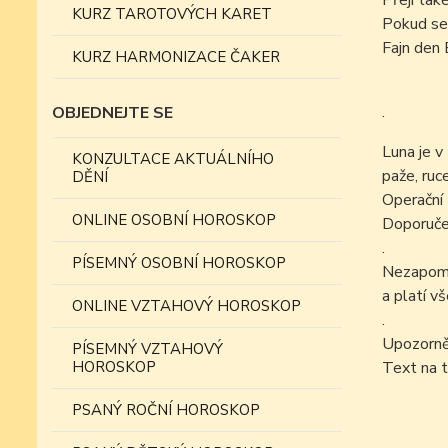
Přeji tak
KURZ TAROTOVÝCH KARET
Pokud se
Fajn den 
KURZ HARMONIZACE ČAKER
.
OBJEDNEJTE SE
Luna je v
KONZULTACE AKTUÁLNÍHO
paže, ruc
DĚNÍ
Operační 
ONLINE OSOBNÍ HOROSKOP
Doporučen
.
PÍSEMNÝ OSOBNÍ HOROSKOP
Nezapomín
a platí v
ONLINE VZTAHOVÝ HOROSKOP
.
Upozorně
PÍSEMNÝ VZTAHOVÝ
HOROSKOP
Text na t
PSANÝ ROČNÍ HOROSKOP