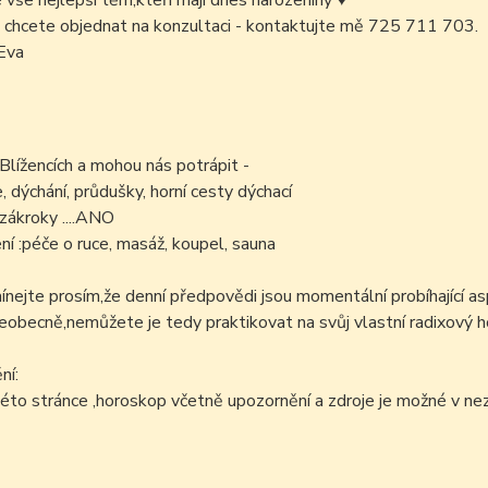
é vše nejlepší těm,kteří mají dnes narozeniny
♥
 chcete objednat na konzultaci - kontaktujte mě 725 711 703.
Eva
 Blížencích a mohou nás potrápit -
e, dýchání, průdušky, horní cesty dýchací
zákroky ....ANO
í :péče o ruce, masáž, koupel, sauna
ejte prosím,že denní předpovědi jsou momentální probíhající as
šeobecně,nemůžete je tedy praktikovat na svůj vlastní radixový h
ní:
éto stránce ,horoskop včetně upozornění a zdroje je možné v n