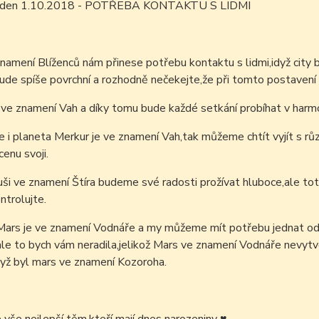
ím den 1.10.2018 - POTŘEBA KONTAKTU S LIDMI
namení Blíženců nám přinese potřebu kontaktu s lidmi,idyž city
ude spíše povrchní a rozhodně nečekejte,že při tomto postavení
 ve znamení Vah a díky tomu bude každé setkání probíhat v harmo
e i planeta Merkur je ve znamení Vah,tak můžeme chtít vyjít s r
cenu svoji.
ši ve znamení Štíra budeme své radosti prožívat hluboce,ale to
trolujte.
Mars je ve znamení Vodnáře a my můžeme mít potřebu jednat od
ale to bych vám neradila,jelikož Mars ve znamení Vodnáře nevytv
yž byl mars ve znamení Kozoroha.