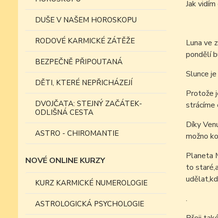
Jak vid
DUŠE V NAŠEM HOROSKOPU
RODOVÉ KARMICKÉ ZÁTĚŽE
Luna ve z
pondělí b
BEZPEČNĚ PŘIPOUTANÁ
Slunce je
DĚTI, KTERÉ NEPŘICHÁZEJÍ
Protože j
DVOJČATA: STEJNÝ ZAČÁTEK-
strácíme 
ODLIŠNÁ CESTA
Díky Venu
ASTRO - CHIROMANTIE
možno kon
Planeta 
NOVÉ ONLINE KURZY
to staré,
udělat,kd
KURZ KARMICKÉ NUMEROLOGIE
.
ASTROLOGICKÁ PSYCHOLOGIE