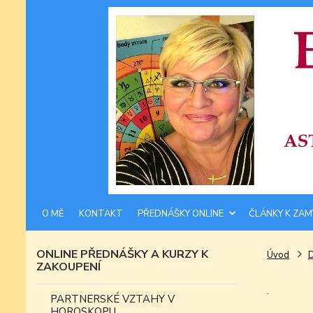
O MĚ
KONTAKT
PŘEDNÁŠKY ONLINE
ČLÁNKY K ZAM
ONLINE PŘEDNÁŠKY A KURZY K
Úvod
ZAKOUPENÍ
.
PARTNERSKÉ VZTAHY V
HOROSKOPU