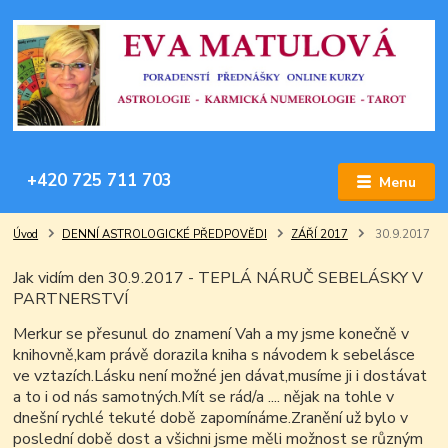
+420 725 711 703
Menu
Úvod
DENNÍ ASTROLOGICKÉ PŘEDPOVĚDI
ZÁŘÍ 2017
30.9.2017
Jak vidím den 30.9.2017 - TEPLÁ NÁRUČ SEBELÁSKY V
PARTNERSTVÍ
Merkur se přesunul do znamení Vah a my jsme konečně v
knihovně,kam právě dorazila kniha s návodem k sebelásce
ve vztazích.Lásku není možné jen dávat,musíme ji i dostávat
a to i od nás samotných.Mít se rád/a .... nějak na tohle v
dnešní rychlé tekuté době zapomínáme.Zranění už bylo v
poslední době dost a všichni jsme měli možnost se různým