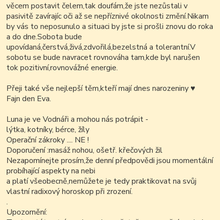
věcem postavit čelem,tak doufám,že jste nezůstali v
pasivitě zavírajíc oči až se nepříznivé okolnosti změní.Nikam
by vás to neposunulo a situaci by jste si prošli znovu do roka
a do dne.Sobota bude
upovídaná,čerstvá,živá,zdvořilá,bezelstná a tolerantní.V
sobotu se bude navracet rovnováha tam,kde byl narušen
tok pozitivní,rovnovážné energie.
Přeji také vše nejlepší těm,kteří mají dnes narozeniny
♥
Fajn den Eva.
Luna je ve Vodnáři a mohou nás potrápit -
lýtka, kotníky, bérce, žíly
Operační zákroky .... NE !
Doporučení :masáž nohou, ošetř. křečových žil
Nezapomínejte prosím,že denní předpovědi jsou momentální
probíhající aspekty na nebi
a platí všeobecně,nemůžete je tedy praktikovat na svůj
vlastní radixový horoskop při zrození.
.
Upozornění: