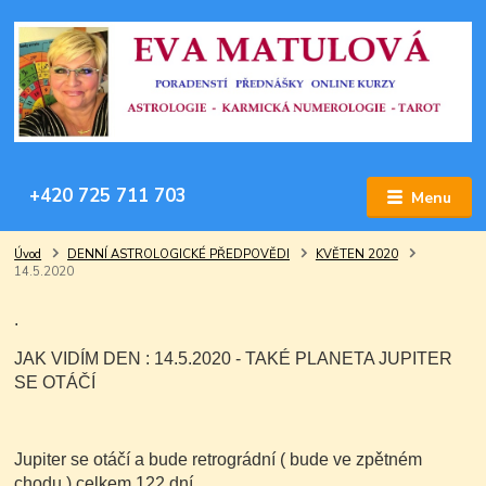
+420 725 711 703
Menu
Úvod
DENNÍ ASTROLOGICKÉ PŘEDPOVĚDI
KVĚTEN 2020
14.5.2020
.
JAK VIDÍM DEN : 14.5.2020 - TAKÉ PLANETA JUPITER
SE OTÁČÍ
Jupiter se otáčí a bude retrográdní ( bude ve zpětném
chodu ) celkem 122 dní