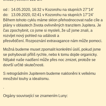
od : 14.05.2020, 16:32 v Kozorohu na stupních 27°14’
do: 13.09.2020, 02:41 v Kozorohu na stupních 17°24’
Během tohoto cyklu máme sklon přehodnocovat naše cíle a
plány v oblastech života ovlivněných tranzitem Jupitera. Je
čas zpochybnit, co jsme si mysleli, že už jsme znali, a
rozvíjet nový pohled na události a
přesvědčení. Rozpoznání extravagance nám může pomoci.
Možná budeme muset zpomalit konkrétní úsilí, pokud jsme
se pohybovali příliš rychle, nebo k tomu dojde organicky.
Nějaké naše nadšení může přes noc zmizet, protože se
dovrší určité skutečnosti.
S retrográdním Jupiterem budeme nakloněni k velkému
množství touhy a idealismu.
.
Orgány související se znamením Luny: