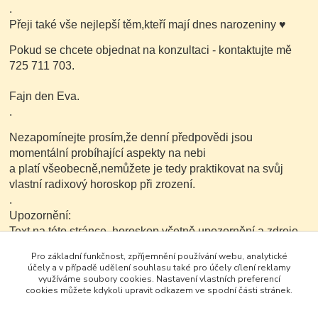
.
Přeji také vše nejlepší těm,kteří mají dnes narozeniny
♥
Pokud se chcete objednat na konzultaci - kontaktujte mě
725 711 703.
Fajn den Eva.
.
Nezapomínejte prosím,že denní předpovědi jsou
momentální probíhající aspekty na nebi
a platí všeobecně,nemůžete je tedy praktikovat na svůj
vlastní radixový horoskop při zrození.
.
Upozornění:
Text na této stránce ,horoskop včetně upozornění a zdroje
je možné v nezkrácené a neupravené podobě dále
Pro základní funkčnost, zpříjemnění používání webu, analytické
kopírovat nekomerčním
účely a v případě udělení souhlasu také pro účely cílení reklamy
způsobem..
využíváme soubory cookies. Nastavení vlastních preferencí
cookies můžete kdykoli upravit odkazem ve spodní části stránek.