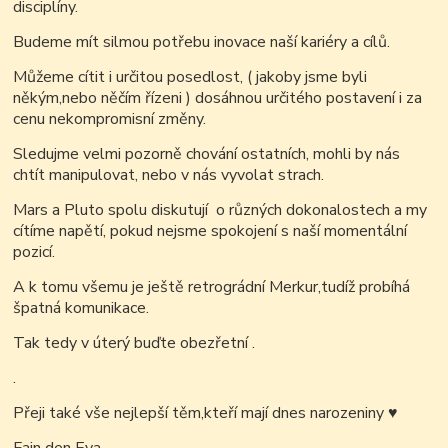
disciplíny.
Budeme mít silmou potřebu inovace naší kariéry a cílů.
Můžeme cítit i určitou posedlost, ( jakoby jsme byli
někým,nebo něčím řízeni ) dosáhnou určitého postavení i za
cenu nekompromisní změny.
Sledujme velmi pozorně chování ostatních, mohli by nás
chtít manipulovat, nebo v nás vyvolat strach.
Mars a Pluto spolu diskutují o různých dokonalostech a my
cítíme napětí, pokud nejsme spokojení s naší momentální
pozicí.
A k tomu všemu je ještě retrográdní Merkur,tudíž probíhá
špatná komunikace.
Tak tedy v úterý buďte obezřetní .
.
Přeji také vše nejlepší těm,kteří mají dnes narozeniny
♥