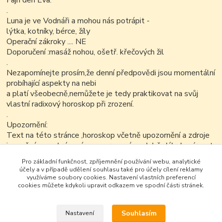
Fajn den Eva.
.
Luna je ve Vodnáři a mohou nás potrápit -
lýtka, kotníky, bérce, žíly
Operační zákroky .... NE
Doporučení :masáž nohou, ošetř. křečových žil
.
Nezapomínejte prosím,že denní předpovědi jsou momentální
probíhající aspekty na nebi
a platí všeobecně,nemůžete je tedy praktikovat na svůj
vlastní radixový horoskop při zrození.
.
Upozornění:
Text na této stránce ,horoskop včetně upozornění a zdroje
je možné v nezkrácené a neupravené podobě dále kopírovat
nekomerčním
Pro základní funkčnost, zpříjemnění používání webu, analytické
způsobem...
účely a v případě udělení souhlasu také pro účely cílení reklamy
využíváme soubory cookies. Nastavení vlastních preferencí
cookies můžete kdykoli upravit odkazem ve spodní části stránek.
Souhlasím
Nastavení
Google+