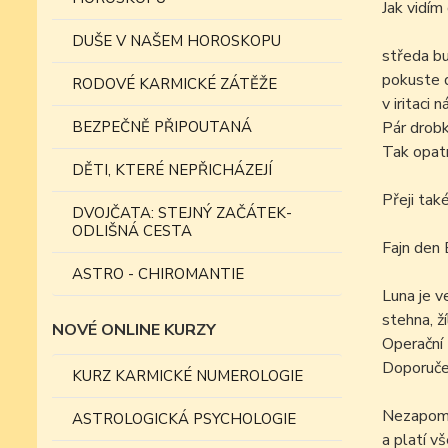
Jak vidí
DUŠE V NAŠEM HOROSKOPU
středa bu
pokuste d
RODOVÉ KARMICKÉ ZÁTĚŽE
v iritaci n
BEZPEČNĚ PŘIPOUTANÁ
Pár drobk
Tak opatrn
DĚTI, KTERÉ NEPŘICHÁZEJÍ
Přeji tak
DVOJČATA: STEJNÝ ZAČÁTEK-
ODLIŠNÁ CESTA
Fajn den 
ASTRO - CHIROMANTIE
Luna je v
stehna, ž
NOVÉ ONLINE KURZY
Operační z
Doporučen
KURZ KARMICKÉ NUMEROLOGIE
Nezapomín
ASTROLOGICKÁ PSYCHOLOGIE
a platí v