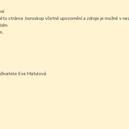
ní:
éto stránce ,horoskop včetně upozornění a zdroje je možné v n
čním
..