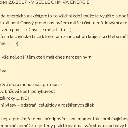
m den 2.8.2017 - V SEDLE OHNIVÁ ENERGIE
de energická a akční,proto to všichni kdož můžete využite a doděl
otáhnout.Ohnivý proud nás ovšem může i činit nedůtklivými a roz
ás žen prim .... už nyní je mě jich líto :-)
ů na kuchyňské lince,které tam zanechal při krájení si chleba můž
ě ..... :-)
é vše nejlepší těm,kteří mají dnes narozeniny
♥
Eva.
e Střelci a mohou nás potrápit -
íly, křížová kost, pohyblivost
ákroky .... NE !
í :vlasy – odstraň. celulitidy a rozšířených žilek
ejte prosím,že denní předpovědi jsou momentální probíhající as
šeobecně,nemůžete je tedy praktikovat na svůj vlastní radixový h