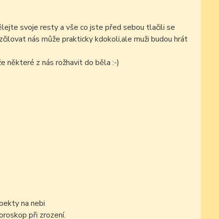
ejte svoje resty a vše co jste před sebou tlačili se
čilovat nás může prakticky kdokoli,ale muži budou hrát
e některé z nás rožhavit do běla :-)
pekty na nebi
oroskop při zrození.