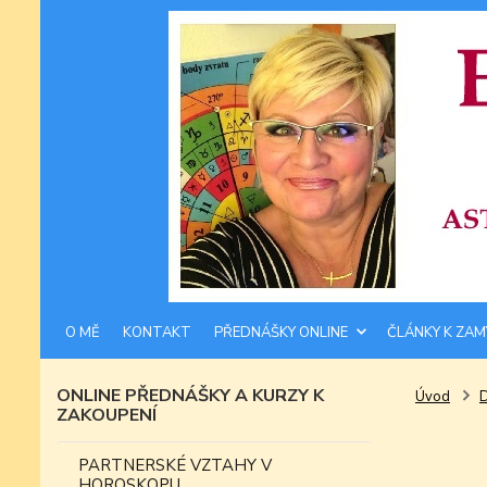
O MĚ
KONTAKT
PŘEDNÁŠKY ONLINE
ČLÁNKY K ZAM
ONLINE PŘEDNÁŠKY A KURZY K
Úvod
ZAKOUPENÍ
PARTNERSKÉ VZTAHY V
HOROSKOPU