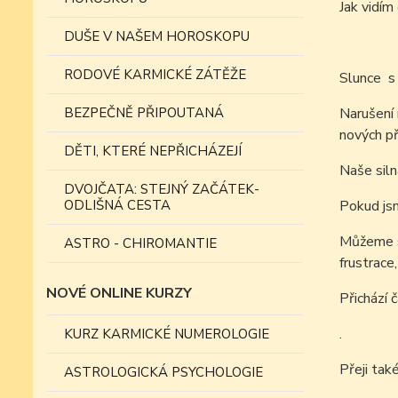
Jak vidí
DUŠE V NAŠEM HOROSKOPU
RODOVÉ KARMICKÉ ZÁTĚŽE
Slunce s
BEZPEČNĚ PŘIPOUTANÁ
Narušení 
nových př
DĚTI, KTERÉ NEPŘICHÁZEJÍ
Naše siln
DVOJČATA: STEJNÝ ZAČÁTEK-
ODLIŠNÁ CESTA
Pokud jsm
Můžeme s
ASTRO - CHIROMANTIE
frustrace
NOVÉ ONLINE KURZY
Přichází 
.
KURZ KARMICKÉ NUMEROLOGIE
Přeji tak
ASTROLOGICKÁ PSYCHOLOGIE