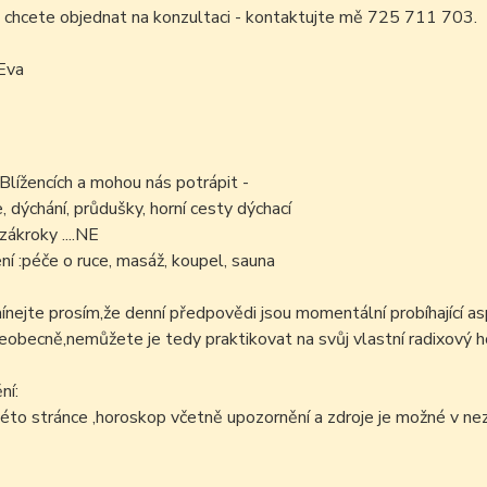
 chcete objednat na konzultaci - kontaktujte mě 725 711 703.
Eva
 Blížencích a mohou nás potrápit -
e, dýchání, průdušky, horní cesty dýchací
zákroky ....NE
í :péče o ruce, masáž, koupel, sauna
ejte prosím,že denní předpovědi jsou momentální probíhající as
šeobecně,nemůžete je tedy praktikovat na svůj vlastní radixový h
ní:
éto stránce ,horoskop včetně upozornění a zdroje je možné v n