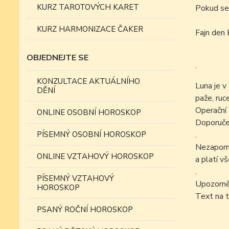
KURZ TAROTOVÝCH KARET
Pokud se
KURZ HARMONIZACE ČAKER
Fajn den 
OBJEDNEJTE SE
.
KONZULTACE AKTUÁLNÍHO
Luna je v
DĚNÍ
paže, ruc
Operační 
ONLINE OSOBNÍ HOROSKOP
Doporučen
PÍSEMNÝ OSOBNÍ HOROSKOP
.
Nezapomín
ONLINE VZTAHOVÝ HOROSKOP
a platí v
.
PÍSEMNÝ VZTAHOVÝ
Upozorně
HOROSKOP
Text na t
PSANÝ ROČNÍ HOROSKOP