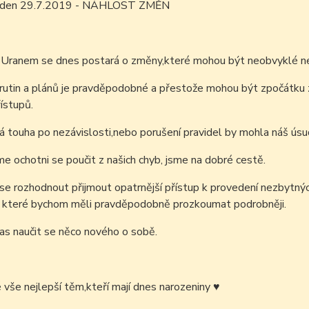
m den 29.7.2019 - NÁHLOST ZMĚN
 Uranem se dnes postará o změny,které mohou být neobvyklé ne
rutin a plánů je pravděpodobné a přestože mohou být zpočátku 
ístupů.
á touha po nezávislosti,nebo porušení pravidel by mohla náš úsu
e ochotni se poučit z našich chyb, jsme na dobré cestě.
e rozhodnout přijmout opatrnější přístup k provedení nezbytný
, které bychom měli
pravděpodobně prozkoumat podrobněji.
čas naučit se něco nového o sobě.
é vše nejlepší těm,kteří mají dnes narozeniny
♥