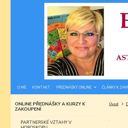
O MĚ
KONTAKT
PŘEDNÁŠKY ONLINE
ČLÁNKY K ZAM
ONLINE PŘEDNÁŠKY A KURZY K
Úvod
ZAKOUPENÍ
.
PARTNERSKÉ VZTAHY V
HOROSKOPU