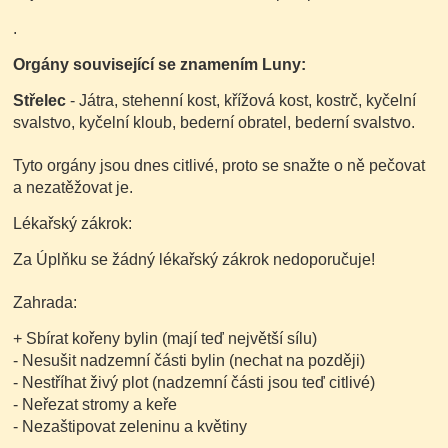
.
Orgány související se znamením Luny:
Střelec
- Játra, stehenní kost, křížová kost, kostrč, kyčelní
svalstvo, kyčelní kloub, bederní obratel, bederní svalstvo.
Tyto orgány jsou dnes citlivé, proto se snažte o ně pečovat
a nezatěžovat je.
Lékařský zákrok:
Za Úplňku se žádný lékařský zákrok nedoporučuje!
Zahrada:
+ Sbírat kořeny bylin
(mají teď největší sílu)
- Nesušit nadzemní části bylin
(nechat na později)
- Nestříhat živý plot
(nadzemní části jsou teď citlivé)
- Neřezat stromy a keře
- Nezaštipovat zeleninu a květiny