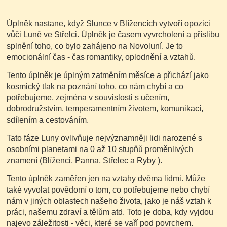
Úplněk nastane, když Slunce v Blížencích vytvoří opozici
vůči Luně ve Střelci. Úplněk je časem vyvrcholení a příslibu
splnění toho, co bylo zahájeno na Novoluní. Je to
emocionální čas - čas romantiky, oplodnění a vztahů.
Tento úplněk je úplným zatměním měsíce a přichází jako
kosmický tlak na poznání toho, co nám chybí a co
potřebujeme, zejména v souvislosti s učením,
dobrodružstvím, temperamentním životem, komunikací,
sdílením a cestováním.
Tato fáze Luny ovlivňuje nejvýznamněji lidi narozené s
osobními planetami na 0 až 10 stupňů proměnlivých
znamení (Blíženci, Panna, Střelec a Ryby ).
Tento úplněk zaměřen jen na vztahy dvěma lidmi. Může
také vyvolat povědomí o tom, co potřebujeme nebo chybí
nám v jiných oblastech našeho života, jako je náš vztah k
práci, našemu zdraví a tělům atd. Toto je doba, kdy vyjdou
najevo záležitosti - věci, které se vaří pod povrchem.