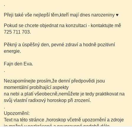
.
Přeji také vše nejlepší těm,kteří mají dnes narozeniny
♥
Pokud se chcete objednat na konzultaci - kontaktujte mě
725 711 703.
Pěkný a úspěšný den, pevné zdraví a hodně pozitivní
energie.
Fajn den Eva.
.
Nezapomínejte prosím,že denní předpovědi jsou
momentální probíhající aspekty
na nebi a platí všeobecně,nemůžete je tedy praktikovat na
svůj vlastní radixový horoskop při zrození.
.
Upozornění:
Text na této stránce ,horoskop včetně upozornění a zdroje
je možné v nezkrácené a neupravené podobě dále