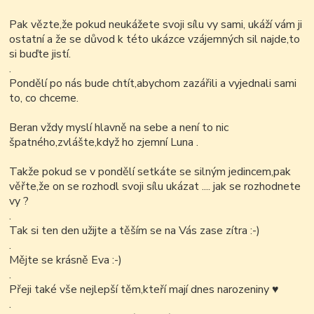
Pak vězte,že pokud neukážete svoji sílu vy sami, ukáží vám ji
ostatní a že se důvod k této ukázce vzájemných sil najde,to
si buďte jistí.
.
Pondělí po nás bude chtít,abychom zazářili a vyjednali sami
to, co chceme.
Beran vždy myslí hlavně na sebe a není to nic
špatného,zvlášte,když ho zjemní Luna .
Takže pokud se v pondělí setkáte se silným jedincem,pak
věřte,že on se rozhodl svoji sílu ukázat .... jak se rozhodnete
vy ?
.
Tak si ten den užijte a těším se na Vás zase zítra :-)
.
Mějte se krásně Eva :-)
.
Přeji také vše nejlepší těm,kteří mají dnes narozeniny ♥
.