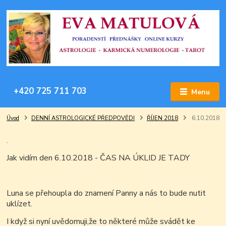
+420 725 711 703
Menu
Úvod
DENNÍ ASTROLOGICKÉ PŘEDPOVĚDI
ŘÍJEN 2018
6.10.2018
.
Jak vidím den 6.10.2018 - ČAS NA ÚKLID JE TADY
Luna se přehoupla do znamení Panny a nás to bude nutit
uklízet.
I když si nyní uvědomuji,že to některé může svádět ke