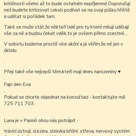
kritičnosti všeho až to bude ostatním nepříjemné.Doporučuji
než budete kritizovat cokoli podívat se na svoji půlku hřiště
a udělat si pořádek tam.
Také se muže stát,že někteří lidé pro ty které milují udělají
vše za ně a budou čekat vděk,to je ovšem přímo zcestné....
V sobotu budeme prostě více akční a já věřím,že né jen v
úklidu.
.
Přeji také vše nejlepší těm,kteří mají dnes narozeniny
♥
.
Fajn den Eva.
.
Pokud se chcete objednat na konzultaci - kontaktujte mě
725 711 703.
Luna je v Panně ohou nás potrápit -
trávící ústrojí, slezina, slinivka břišní, střeva, nervový systém