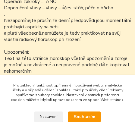
Operační zákroky .... ANO
Doporučení :vlasy – vlasy – účes, střih; péče o břicho
.
Nezapomínejte prosím,že denní předpovědi jsou momentální
probíhající aspekty na nebi
a platí všeobecně,nemůžete je tedy praktikovat na svůj
vlastní radixový horoskop při zrození.
.
Upozornění:
Text na této stránce ,horoskop včetně upozornění a zdroje
je možné v nezkrácené a neupravené podobě dále kopírovat
nekomerčním
způsobem..
Pro základní funkčnost, zpříjemnění používání webu, analytické
účely a v případě udělení souhlasu také pro účely cílení reklamy
využíváme soubory cookies. Nastavení vlastních preferencí
cookies můžete kdykoli upravit odkazem ve spodní části stránek.
Souhlasím
Nastavení
Google+
Vytvořeno na
Eshop-rychle.cz