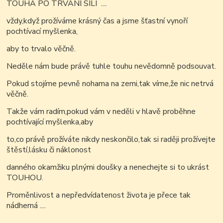
TOUHA PO TRVÁNÍ SÍLÍ ....
vždy,když prožíváme krásný čas a jsme šťastní vynoří
pochtívací myšlenka,
aby to trvalo věčně.
Neděle nám bude právě tuhle touhu nevědomně podsouvat.
Pokud stojíme pevně nohama na zemi,tak víme,že nic netrvá
věčně.
Takže vám radím,pokud vám v neděli v hlavě proběhne
pochtívající myšlenka,aby
to,co právě prožíváte nikdy neskončilo,tak si raději prožívejte
štěstí,lásku či náklonost
danného okamžiku plnými doušky a nenechejte si to ukrást
TOUHOU.
Proměnlivost a nepředvídatenost života je přece tak
nádherná ....