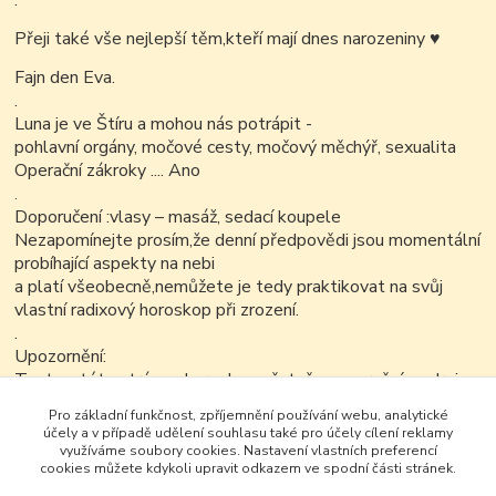
.
Přeji také vše nejlepší těm,kteří mají dnes narozeniny
♥
Fajn den Eva.
.
Luna je ve Štíru a mohou nás potrápit -
pohlavní orgány, močové cesty, močový měchýř, sexualita
Operační zákroky .... Ano
.
Doporučení :vlasy – masáž, sedací koupele
Nezapomínejte prosím,že denní předpovědi jsou momentální
probíhající aspekty na nebi
a platí všeobecně,nemůžete je tedy praktikovat na svůj
vlastní radixový horoskop při zrození.
.
Upozornění:
Text na této stránce ,horoskop včetně upozornění a zdroje
je možné v nezkrácené a neupravené podobě dále kopírovat
Pro základní funkčnost, zpříjemnění používání webu, analytické
nekomerčním
účely a v případě udělení souhlasu také pro účely cílení reklamy
způsobem..
využíváme soubory cookies. Nastavení vlastních preferencí
cookies můžete kdykoli upravit odkazem ve spodní části stránek.