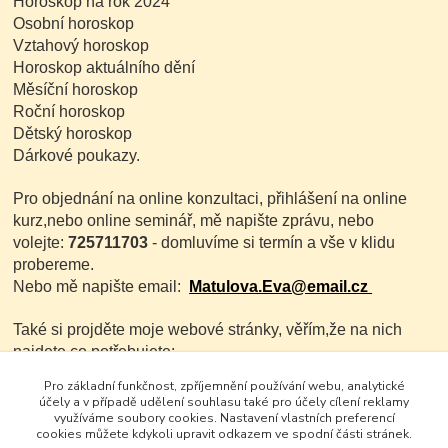
Horoskop na rok 2024
Osobní horoskop
Vztahový horoskop
Horoskop aktuálního dění
Měsíční horoskop
Roční horoskop
Dětský horoskop
Dárkové poukazy.
Pro objednání na online konzultaci, přihlášení na online
kurz,nebo online seminář, mě napište zprávu, nebo
volejte:
725711703
- domluvíme si termín a vše v klidu
probereme.
Nebo mě napište email:
Matulova.Eva@email.cz
Také si projděte moje webové stránky, věřím,že na nich
najdete co potřebujete:
Pro základní funkčnost, zpříjemnění používání webu, analytické
www.evamatulova.cz
účely a v případě udělení souhlasu také pro účely cílení reklamy
využíváme soubory cookies. Nastavení vlastních preferencí
cookies můžete kdykoli upravit odkazem ve spodní části stránek.