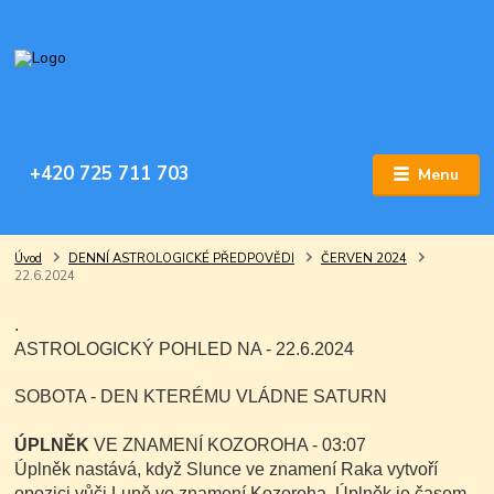
+420 725 711 703
Menu
Úvod
DENNÍ ASTROLOGICKÉ PŘEDPOVĚDI
ČERVEN 2024
22.6.2024
.
ASTROLOGICKÝ POHLED NA - 22.6.2024
SOBOTA - DEN KTERÉMU VLÁDNE SATURN
ÚPLNĚK
VE ZNAMENÍ KOZOROHA - 03:07
Úplněk nastává, když Slunce ve znamení Raka vytvoří
opozici vůči Luně ve znamení Kozoroha.
Úplněk je časem