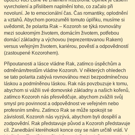
vyvrcholení a příslibem naplnění toho, co začalo při
novoluní. Je to emocionální čas. Čas romantiky, oplodnění
a vztahů. Abychom porozuměli tomuto úplňku, musíme si
uvědomit, že polarita Rak – Kozoroh se týká rovnováhy
mezi soukromým životem, domácím životem, potřebou
domácí základny a výchovou (reprezentovanou Rakem)
versus veřejným životem, kariérou, pověstí a odpovědností
(zastoupené Kozorohem).
Připoutanosti a lásce vládne Rak, zatímco úspěchům a
odměnám/trestům vládne Kozoroh. V některých ohledech
se tato polarita zabývá rovnováhou mezi bezpodmínečnou
láskou a podmíněnou láskou. Rak nás povzbuzuje k tomu,
abychom si vážili své domovské základny a našich kořenů,
zatímco Kozoroh nás přesvědčuje, abychom zvážili svůj
smysl pro povinnost a odpovědnost ve veřejném nebo
profesním směru. Zatímco Rak se může spokojit se
závislostí, Kozoroh nás vyzývá, abychom byli dospělí a
zodpovědní. Rak představuje původ a Kozoroh představuje
cíl. Zanedbání kteréhokoli konce osy se nám určitě vrátí. V