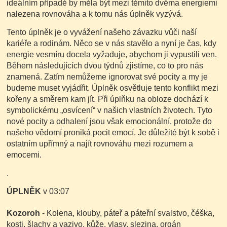
ideálním případě by měla být mezi těmito dvěma energiemi
nalezena rovnováha a k tomu nás úplněk vyzývá.
Tento úplněk je o vyvážení našeho závazku vůči naší
kariéře a rodinám. Něco se v nás stavělo a nyní je čas, kdy
energie vesmíru docela vyžaduje, abychom ji vypustili ven.
Během následujících dvou týdnů zjistíme, co to pro nás
znamená. Zatím nemůžeme ignorovat své pocity a my je
budeme muset vyjádřit. Úplněk osvětluje tento konflikt mezi
kořeny a směrem kam jít. Při úplňku na obloze dochází k
symbolickému „osvícení“ v našich vlastních životech. Tyto
nové pocity a odhalení jsou však emocionální, protože do
našeho vědomí proniká pocit emocí.
Je důležité být k sobě i
ostatním upřímný a najít rovnováhu mezi rozumem a
emocemi.
.
ÚPLNĚK
v 03:07
Kozoroh
- Kolena, klouby, páteř a páteřní svalstvo, čéška,
kosti, šlachy a vazivo, kůže, vlasy, slezina, orgán