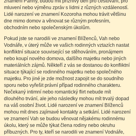
znamení Panny, budou mít příznivý den pro cestování, pro
mluvení nebo výměnu zpráv s lidmi z různých vzdáleností.
Lidé narození ve znamení Kozoroha mohou trávit většinu
dne mimo domov a věnovat se různým profesním,
obchodním nebo společenským úkolům.
Pokud jste se narodili ve znamení Blíženců, Vah nebo
Vodnáře, v úterý může ve vašich rodinných vztazích nastat
konfliktní situace související se stěhováním, pronájmem
nebo koupí nového domova, dalšího majetku nebo jiných
materiálních zájmů. Někteří z vás se dostanou do konfliktní
situace týkající se rodinného majetku nebo společného
majetku. Pro jiné je zde možnost zapojit se do soudního
sporu nebo vyřešit právní případ rodinného charakteru.
Nečekaný intimní nebo romantický flirt nebude mít
dlouhého trvání, ale jeho následky mohou mít trvalý dopad
na váš osobní život. Lidé narození ve znamení Blíženců
mohou mít dnes zajímavé kontakty a setkání. Lidé narození
ve znamení Vah se budou věnovat nějakému rodinnému
úkolu, který se může týkat člena rodiny nebo okruhu
příbuzných. Pro ty, kteří se narodili ve znamení Vodnáře,