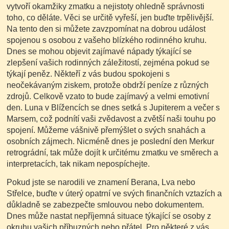
vytvoří okamžiky zmatku a nejistoty ohledně správnosti
toho, co děláte. Věci se určitě vyřeší, jen buďte trpělivější.
Na tento den si můžete zavzpomínat na dobrou událost
spojenou s osobou z vašeho blízkého rodinného kruhu.
Dnes se mohou objevit zajímavé nápady týkající se
zlepšení vašich rodinných záležitostí, zejména pokud se
týkají peněz. Někteří z vás budou spokojeni s
neočekávaným ziskem, protože obdrží peníze z různých
zdrojů. Celkově vzato to bude zajímavý a velmi emotivní
den. Luna v Blížencích se dnes setká s Jupiterem a večer s
Marsem, což podnítí vaši zvědavost a zvětší naši touhu po
spojení. Můžeme vášnivě přemýšlet o svých snahách a
osobních zájmech. Nicméně dnes je poslední den Merkur
retrográdní, tak může dojít k určitému zmatku ve směrech a
interpretacích, tak nikam nepospíchejte.
Pokud jste se narodili ve znamení Berana, Lva nebo
Střelce, buďte v úterý opatrní ve svých finančních vztazích a
důkladně se zabezpečte smlouvou nebo dokumentem.
Dnes může nastat nepříjemná situace týkající se osoby z
okruhu vašich příbuzných nebo přátel. Pro některé z vás