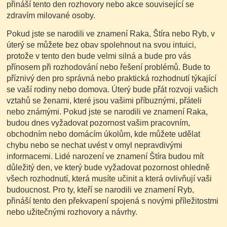
přináší tento den rozhovory nebo akce související se
zdravím milované osoby.
Pokud jste se narodili ve znamení Raka, Štíra nebo Ryb, v
úterý se můžete bez obav spolehnout na svou intuici,
protože v tento den bude velmi silná a bude pro vás
přínosem při rozhodování nebo řešení problémů. Bude to
příznivý den pro správná nebo praktická rozhodnutí týkající
se vaší rodiny nebo domova. Úterý bude přát rozvoji vašich
vztahů se ženami, které jsou vašimi příbuznými, přáteli
nebo známými. Pokud jste se narodili ve znamení Raka,
budou dnes vyžadovat pozornost vašim pracovním,
obchodním nebo domácím úkolům, kde můžete udělat
chybu nebo se nechat uvést v omyl nepravdivými
informacemi. Lidé narození ve znamení Štíra budou mít
důležitý den, ve který bude vyžadovat pozornost ohledně
všech rozhodnutí, která musíte učinit a která ovlivňují vaši
budoucnost. Pro ty, kteří se narodili ve znamení Ryb,
přináší tento den překvapení spojená s novými příležitostmi
nebo užitečnými rozhovory a návrhy.