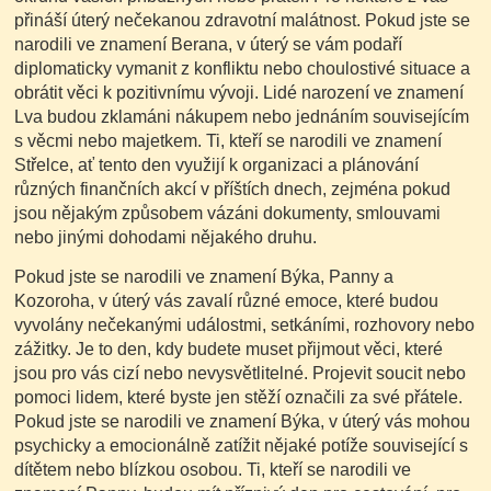
přináší úterý nečekanou zdravotní malátnost. Pokud jste se
narodili ve znamení Berana, v úterý se vám podaří
diplomaticky vymanit z konfliktu nebo choulostivé situace a
obrátit věci k pozitivnímu vývoji. Lidé narození ve znamení
Lva budou zklamáni nákupem nebo jednáním souvisejícím
s věcmi nebo majetkem. Ti, kteří se narodili ve znamení
Střelce, ať tento den využijí k organizaci a plánování
různých finančních akcí v příštích dnech, zejména pokud
jsou nějakým způsobem vázáni dokumenty, smlouvami
nebo jinými dohodami nějakého druhu.
Pokud jste se narodili ve znamení Býka, Panny a
Kozoroha, v úterý vás zavalí různé emoce, které budou
vyvolány nečekanými událostmi, setkáními, rozhovory nebo
zážitky. Je to den, kdy budete muset přijmout věci, které
jsou pro vás cizí nebo nevysvětlitelné. Projevit soucit nebo
pomoci lidem, které byste jen stěží označili za své přátele.
Pokud jste se narodili ve znamení Býka, v úterý vás mohou
psychicky a emocionálně zatížit nějaké potíže související s
dítětem nebo blízkou osobou. Ti, kteří se narodili ve